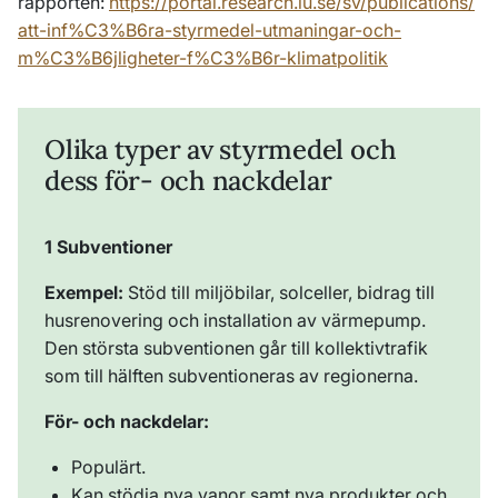
rapporten:
https://portal.research.lu.se/sv/publications/
att-inf%C3%B6ra-styrmedel-utmaningar-och-
m%C3%B6jligheter-f%C3%B6r-klimatpolitik
Olika typer av styrmedel och
dess för- och nackdelar
1 Subventioner
Exempel:
Stöd till miljöbilar, solceller, bidrag till
husrenovering och installation av värmepump.
Den största subventionen går till kollektivtrafik
som till hälften subventioneras av regionerna.
För- och nackdelar:
Populärt.
Kan stödja nya vanor samt nya produkter och