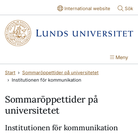
Hoppa till huvudinnehåll
Hoppa till huvudinnehåll
International website
Sök
Meny
Start
Sommaröppettider på universitetet
Institutionen för kommunikation
Sommaröppettider på
universitetet
Institutionen för kommunikation