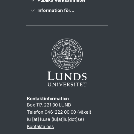
Publika verksamheter
Information för...
Kontaktinformation
Box 117, 221 00 LUND
Telefon
046-222 00 00
(växel)
lu
[at]
lu
.
se
(lu[at]lu[dot]se)
Kontakta oss