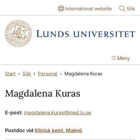
Hoppa till huvudinnehåll
Hoppa till huvudinnehåll
International website
Sök
Meny
Start
Sök
Personal
Magdalena Kuras
Magdalena Kuras
E-post:
magdalena.kuras@med.lu.se
Postdoc vid
Klinisk kemi, Malmö