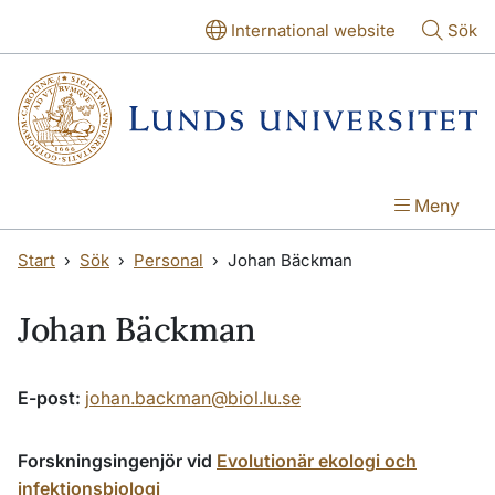
Hoppa till huvudinnehåll
Hoppa till huvudinnehåll
International website
Sök
Meny
Start
Sök
Personal
Johan Bäckman
Johan Bäckman
E-post:
johan.backman@biol.lu.se
Forskningsingenjör vid
Evolutionär ekologi och
infektionsbiologi