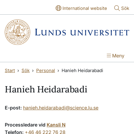
Hoppa till huvudinnehåll
Hoppa till huvudinnehåll
International website
Sök
Meny
Start
Sök
Personal
Hanieh Heidarabadi
Hanieh Heidarabadi
E-post:
hanieh.heidarabadi@science.lu.se
Processledare vid
Kansli N
Telefon:
+46 46 222 76 28