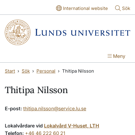
Hoppa till huvudinnehåll
Hoppa till huvudinnehåll
International website
Sök
Meny
Start
Sök
Personal
Thitipa Nilsson
Thitipa Nilsson
E-post:
thitipa.nilsson@service.lu.se
Lokalvårdare vid
Lokalvård V-Huset, LTH
Telefon:
+46 46 222 60 21