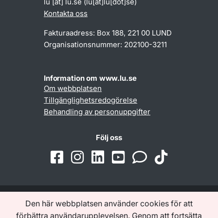
lu
[at]
lu
.
se
(lu[at]lu[dot]se)
Kontakta oss
Fakturaadress: Box 188, 221 00 LUND
Organisationsnummer: 202100-3211
Information om www.lu.se
Om webbplatsen
Tillgänglighetsredogörelse
Behandling av personuppgifter
Följ oss
Den här webbplatsen använder cookies för att
Samarbeten och nätverk
förbättra användarupplevelsen. Genom att fortsätta