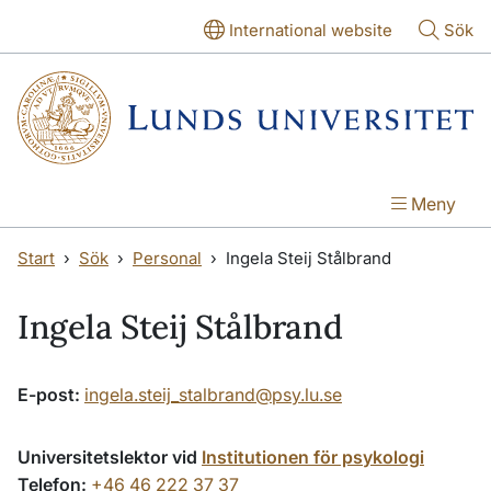
Hoppa till huvudinnehåll
Hoppa till huvudinnehåll
International website
Sök
Meny
Start
Sök
Personal
Ingela Steij Stålbrand
Ingela Steij Stålbrand
E-post:
ingela.steij_stalbrand@psy.lu.se
Universitetslektor vid
Institutionen för psykologi
Telefon:
+46 46 222 37 37