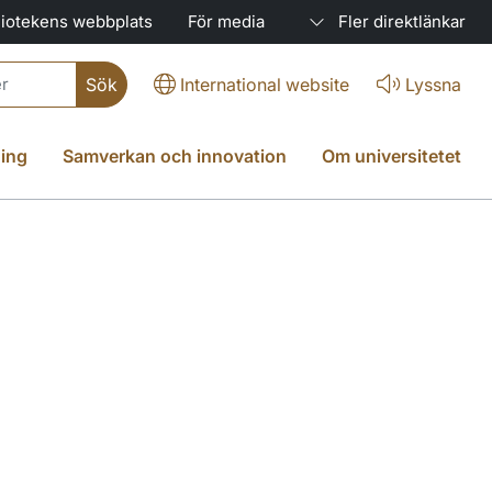
liotekens webbplats
För media
Fler direktlänkar
International website
Lyssna
ing
Samverkan och innovation
Om universitetet