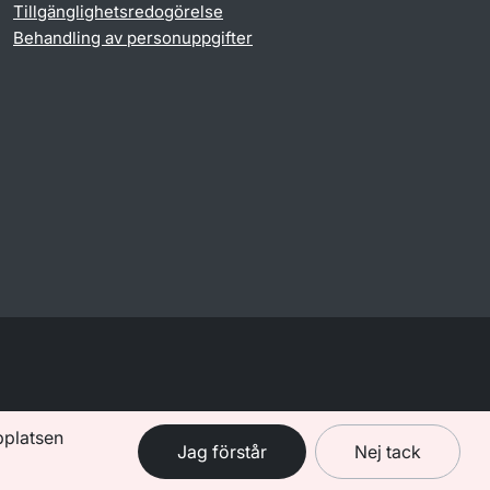
Tillgänglighetsredogörelse
Behandling av personuppgifter
bplatsen
Jag förstår
Nej tack