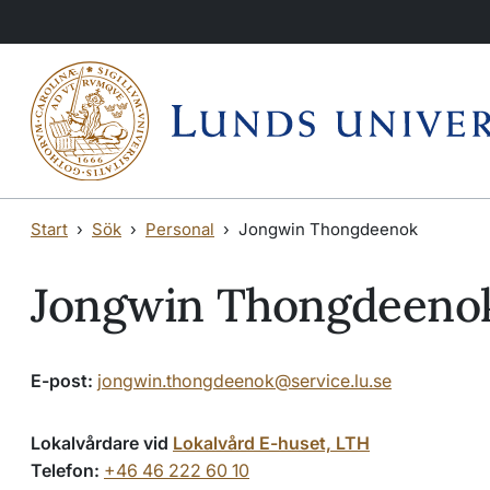
Hoppa till huvudinnehåll
Hoppa till huvudinnehåll
Start
Sök
Personal
Jongwin Thongdeenok
Jongwin Thongdeeno
E-post:
jongwin.thongdeenok@service.lu.se
Lokalvårdare vid
Lokalvård E-huset, LTH
Telefon:
+46 46 222 60 10