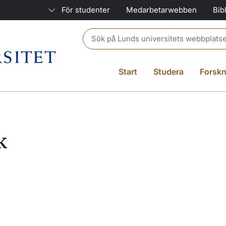
För studenter
Medarbetarwebben
Bib
Header search
Start
Studera
Forskn
k