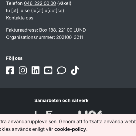
Telefon
046-222 00 00
(växel)
lu
[at]
lu
.
se
(lu[at]lu[dot]se)
Kontakta oss
Fakturaadress: Box 188, 221 00 LUND
Organisationsnummer: 202100-3211
Följ oss
Samarbeten och nätverk
ttra användarupplevelsen. Genom att fortsätta använda web
ookies används enligt vår
cookie-policy
.