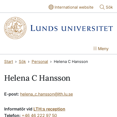
Hoppa till huvudinnehåll
Hoppa till huvudinnehåll
International website
Sök
Meny
Start
Sök
Personal
Helena C Hansson
Helena C Hansson
E-post:
helena_c.hansson@lth.lu.se
Informatör vid
LTH:s reception
Telefon:
+46 46 222 97 50