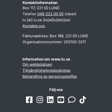
Kontaktinformation
Box 117, 221 00 LUND
Telefon
046-222 00 00
(växel)
lu
[at]
lu
.
se
(lu[at]lu[dot]se)
Kontakta oss
Fakturaadress: Box 188, 221 00 LUND
Organisationsnummer: 202100-3211
Information om www.lu.se
Om webbplatsen
Tillgänglighetsredogörelse
Behandling av personuppgifter
Följ oss