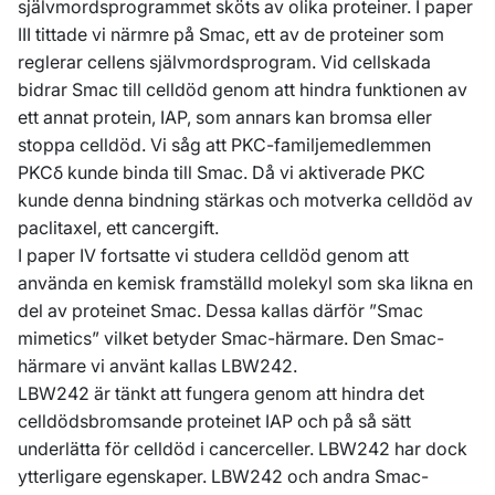
självmordsprogrammet sköts av olika proteiner. I paper
III tittade vi närmre på Smac, ett av de proteiner som
reglerar cellens självmordsprogram. Vid cellskada
bidrar Smac till celldöd genom att hindra funktionen av
ett annat protein, IAP, som annars kan bromsa eller
stoppa celldöd. Vi såg att PKC-familjemedlemmen
PKCδ kunde binda till Smac. Då vi aktiverade PKC
kunde denna bindning stärkas och motverka celldöd av
paclitaxel, ett cancergift.
I paper IV fortsatte vi studera celldöd genom att
använda en kemisk framställd molekyl som ska likna en
del av proteinet Smac. Dessa kallas därför ”Smac
mimetics” vilket betyder Smac-härmare. Den Smac-
härmare vi använt kallas LBW242.
LBW242 är tänkt att fungera genom att hindra det
celldödsbromsande proteinet IAP och på så sätt
underlätta för celldöd i cancerceller. LBW242 har dock
ytterligare egenskaper. LBW242 och andra Smac-