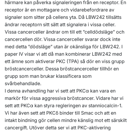
härmare kan påverka signaleringen från en receptor. En
receptor är en mottagare och vidarebefordrare av
signaler som sitter på cellens yta. Då LBW242 tillsätts
ändrar receptorn sitt sätt att signalera i vissa celler.
Vissa cancerceller ändrar om till ett ”celldödsläge” och
cancercellen dör. Vissa cancerceller svarar dock inte
med detta ”dödsläge” utan är okänsliga för LBW242. I
paper IV visar vi att då man kombinerar LBW242 med
ett ämne som aktiverar PKC (TPA) så dör en viss grupp
bröstcancerceller. Dessa bröstcancerceller tillhör en
grupp som man brukar klassificera som
svårbehandlade.
I denna avhandling har vi sett att PKCα kan vara en
markör för vissa aggressiva bröstcancer. Vidare har vi
sett att PKCα kan styra regleringen av stanniocalcin-1.
Vi har även sett att PKCδ binder till Smac och att en
intakt bindning gör cellen mindre känslig mot ett särskilt
cancergift. Utöver detta ser vi att PKC-aktivering