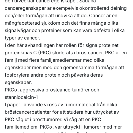
den utvecklar canceregenskaper. Sådana
canceregenskaper är exempelvis okontrollerad delning
och/eller förmågan att undvika att dö. Cancer är en
mångfacetterad sjukdom och det finns många olika
signalvägar och proteiner som kan vara defekta i olika
typer av cancer.
I den här avhandlingen har rollen för signalproteinet
proteinkinas C (PKC) studerats i bröstcancer. PKC är en
familj med flera familjemedlemmar med olika
egenskaper men med den gemensamma förmågan att
fosforylera andra protein och påverka deras
egenskaper.
PKCα, aggressiva bröstcancertumörer och
stanniocalcin-1
I paper I använde vi oss av tumörmaterial från olika
bröstcancerpatienter för att studera hur uttrycket av
PKC såg ut i brösttumörer. Vi såg att en PKC
familjemedlem, PKCα, var uttryckt i tumörer med mer