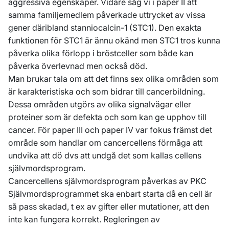
aggressiva egenskaper. Vidare såg vi i paper II att
samma familjemedlem påverkade uttrycket av vissa
gener däribland stanniocalcin-1 (STC1). Den exakta
funktionen för STC1 är ännu okänd men STC1 tros kunna
påverka olika förlopp i bröstceller som både kan
påverka överlevnad men också död.
Man brukar tala om att det finns sex olika områden som
är karakteristiska och som bidrar till cancerbildning.
Dessa områden utgörs av olika signalvägar eller
proteiner som är defekta och som kan ge upphov till
cancer. För paper III och paper IV var fokus främst det
område som handlar om cancercellens förmåga att
undvika att dö dvs att undgå det som kallas cellens
självmordsprogram.
Cancercellens självmordsprogram påverkas av PKC
Självmordsprogrammet ska enbart starta då en cell är
så pass skadad, t ex av gifter eller mutationer, att den
inte kan fungera korrekt. Regleringen av