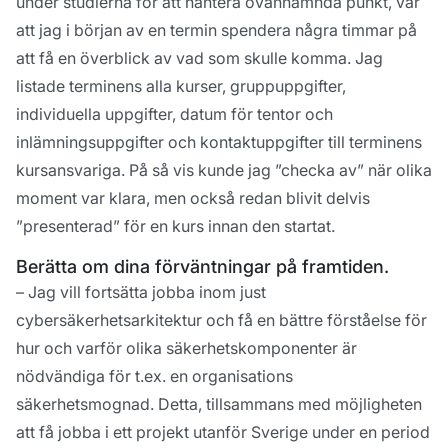
under studierna för att hantera ovannämnda punkt, var
att jag i början av en termin spendera några timmar på
att få en överblick av vad som skulle komma. Jag
listade terminens alla kurser, gruppuppgifter,
individuella uppgifter, datum för tentor och
inlämningsuppgifter och kontaktuppgifter till terminens
kursansvariga. På så vis kunde jag ”checka av” när olika
moment var klara, men också redan blivit delvis
”presenterad” för en kurs innan den startat.
Berätta om dina förväntningar på framtiden.
– Jag vill fortsätta jobba inom just
cybersäkerhetsarkitektur och få en bättre förståelse för
hur och varför olika säkerhetskomponenter är
nödvändiga för t.ex. en organisations
säkerhetsmognad. Detta, tillsammans med möjligheten
att få jobba i ett projekt utanför Sverige under en period