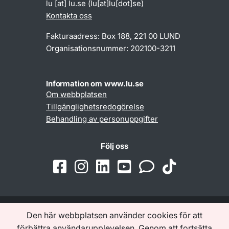
lu
[at]
lu
.
se
(lu[at]lu[dot]se)
Kontakta oss
Fakturaadress: Box 188, 221 00 LUND
Organisationsnummer: 202100-3211
Information om www.lu.se
Om webbplatsen
Tillgänglighetsredogörelse
Behandling av personuppgifter
Följ oss
Den här webbplatsen använder cookies för att
Samarbeten och nätverk
förbättra användarupplevelsen. Genom att fortsätta