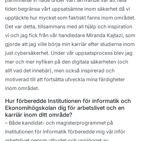
påminnelse vi hade under vårt skrivande var att hela
tiden begränsa vårt uppsatsämne inom säkerhet då vi
upptäckte hur mycket som faktiskt fanns inom området.
Det var detta, tillsammans med all hjälp och inspiration
vi och jag fick från vår handledare Miranda Kajtazi, som
gjorde att jag ville börja min karriär efter studierna inom
just cybersäkerhet. Under vår uppsatsprocess blev jag
mer och mer nyfiken på den digitala säkerheten (och
allt vad det innebär), men också inspirerad och
motiverad till att fortsätta utveckla mina färdigheter
inom området.
Hur förberedde Institutionen för informatik och
Ekonomihögskolan dig för arbetslivet och en
karriär inom ditt område?
– Både kandidat- och magisterprogrammet på
Institutionen för informatik förberedde mig väl inför
arbetslivet genom utbudet och upplägget av