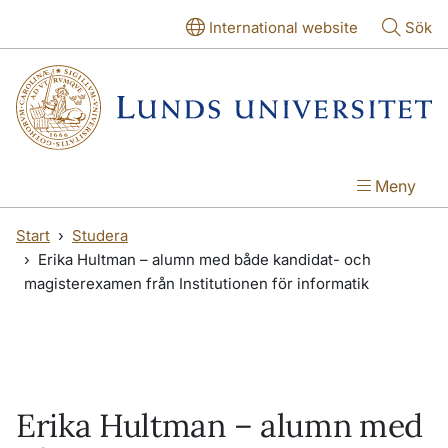
Hoppa till huvudinnehåll
Hoppa till huvudinnehåll
International website
Sök
Meny
Start
Studera
Erika Hultman – alumn med både kandidat- och
magisterexamen från Institutionen för informatik
Erika Hultman – alumn med