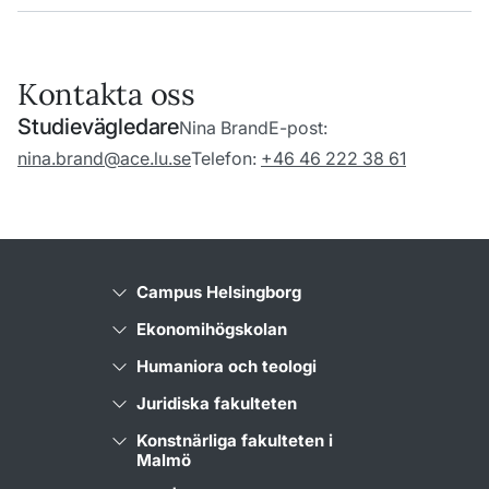
Kontakta oss
Studievägledare
Nina Brand
E-post:
nina.brand@ace.lu.se
Telefon:
+46 46 222 38 61
Campus Helsingborg
Ekonomihögskolan
Humaniora och teologi
Juridiska fakulteten
Konstnärliga fakulteten i
Malmö