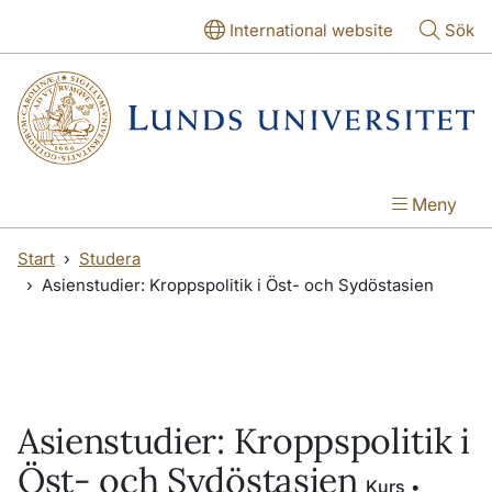
Hoppa till huvudinnehåll
Hoppa till huvudinnehåll
International website
Sök
Meny
Start
Studera
Asienstudier: Kroppspolitik i Öst- och Sydöstasien
Asienstudier: Kroppspolitik i
Öst- och Sydöstasien
Kurs •