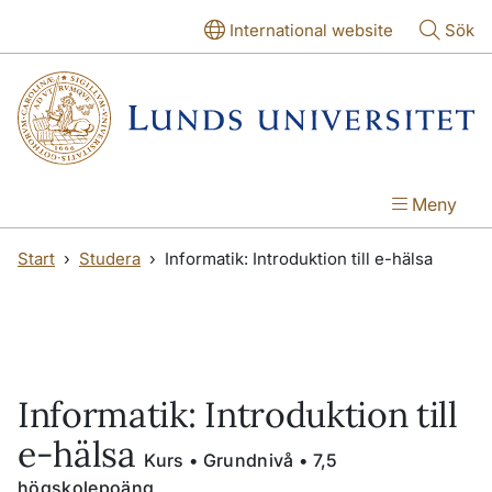
Hoppa till huvudinnehåll
Hoppa till huvudinnehåll
International website
Sök
Meny
Start
Studera
Informatik: Introduktion till e-hälsa
Informatik: Introduktion till
e-hälsa
Kurs • Grundnivå • 7,5
högskolepoäng