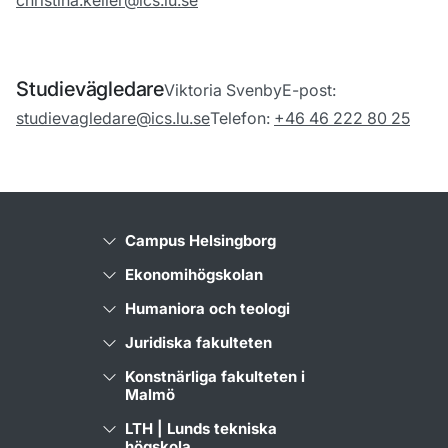
christina.keller@ics.lu.se
Studievägledare
Viktoria Svenby
E-post:
studievagledare@ics.lu.se
Telefon:
+46 46 222 80 25
Campus Helsingborg
Ekonomihögskolan
Humaniora och teologi
Juridiska fakulteten
Konstnärliga fakulteten i
Malmö
LTH | Lunds tekniska
högskola