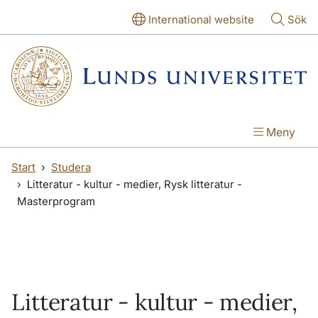
Hoppa till huvudinnehåll
Hoppa till huvudinnehåll
International website
Sök
Meny
Start
Studera
Litteratur - kultur - medier, Rysk litteratur -
Masterprogram
Litteratur - kultur - medier,