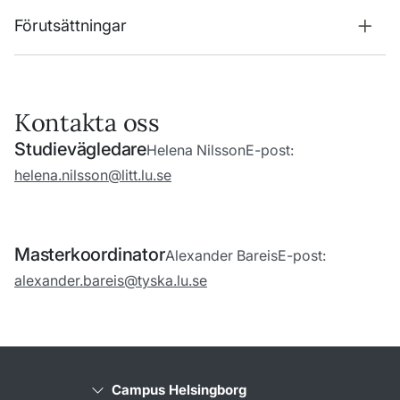
Förutsättningar
Kontakta oss
Studievägledare
Helena Nilsson
E-post:
helena.nilsson@litt.lu.se
Masterkoordinator
Alexander Bareis
E-post:
alexander.bareis@tyska.lu.se
Campus Helsingborg