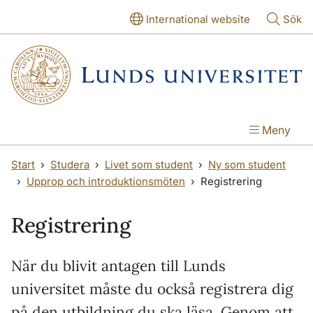
Hoppa till huvudinnehåll
Hoppa till huvudinnehåll
International website
Sök
Meny
Start
Studera
Livet som student
Ny som student
Upprop och introduktionsmöten
Registrering
Registrering
När du blivit antagen till Lunds
universitet måste du också registrera dig
på den utbildning du ska läsa. Genom att