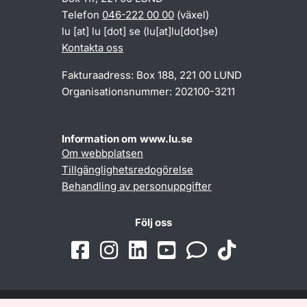
Telefon
046-222 00 00
(växel)
lu
[at]
lu
[dot]
se
(lu[at]lu[dot]se)
Kontakta oss
Fakturaadress: Box 188, 221 00 LUND
Organisationsnummer: 202100-3211
Information om www.lu.se
Om webbplatsen
Tillgänglighetsredogörelse
Behandling av personuppgifter
Följ oss