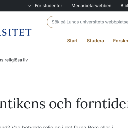
För studenter
Medarbetarwebben
Bib
Header search
Start
Studera
Forskn
s religiösa liv
Antikens och forntiden
nd? Vad betydde religion i det forna Rom eller i