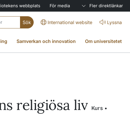
liotekens webbplats
För media
Fler direktlänkar
International website
Lyssna
ing
Samverkan och innovation
Om universitetet
s religiösa liv
Kurs •