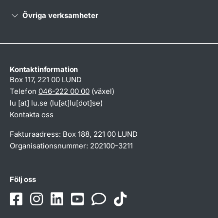
Övriga verksamheter
Kontaktinformation
Box 117, 221 00 LUND
Telefon
046-222 00 00
(växel)
lu
[at]
lu
.
se
(lu[at]lu[dot]se)
Kontakta oss
Fakturaadress: Box 188, 221 00 LUND
Organisationsnummer: 202100-3211
Följ oss