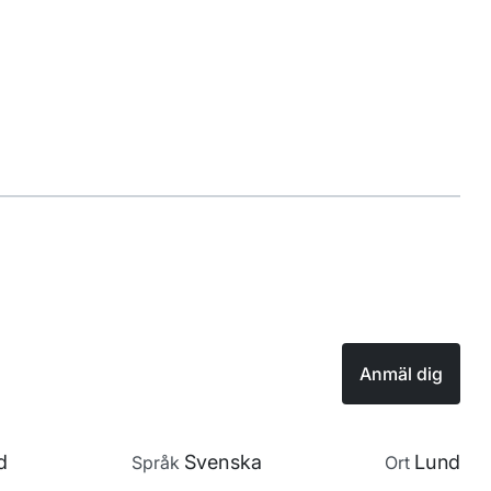
Anmäl dig
d
Svenska
Lund
Språk
Ort