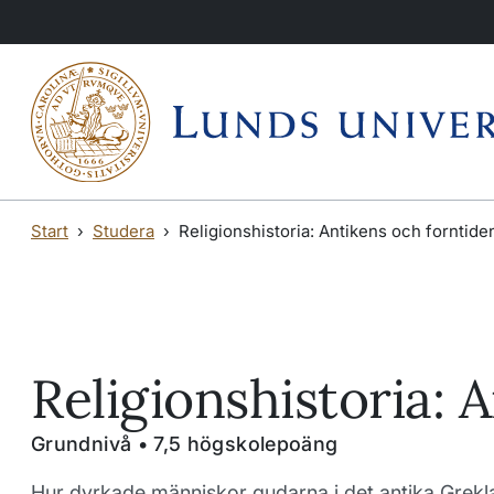
Hoppa till huvudinnehåll
Hoppa till huvudinnehåll
Start
Studera
Religionshistoria: Antikens och forntiden
Religionshistoria: 
Grundnivå • 7,5 högskolepoäng
Hur dyrkade människor gudarna i det antika Grekla