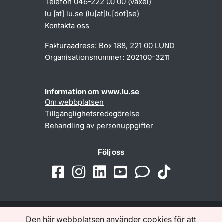
Telefon
046-222 00 00
(växel)
lu
[at]
lu
.
se
(lu[at]lu[dot]se)
Kontakta oss
Fakturaadress: Box 188, 221 00 LUND
Organisationsnummer: 202100-3211
Information om www.lu.se
Om webbplatsen
Tillgänglighetsredogörelse
Behandling av personuppgifter
Följ oss
Den här webbplatsen använder cookies för att
Samarbeten och nätverk