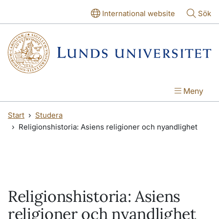
Hoppa till huvudinnehåll
Hoppa till huvudinnehåll
International website
Sök
Meny
Start
Studera
Religionshistoria: Asiens religioner och nyandlighet
Religionshistoria: Asiens
religioner och nyandlighet