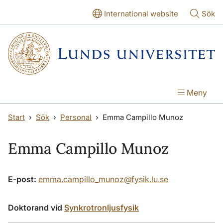
Hoppa till huvudinnehåll
Hoppa till huvudinnehåll
International website
Sök
Meny
Start
Sök
Personal
Emma Campillo Munoz
Emma Campillo Munoz
E-post:
emma.campillo_munoz@fysik.lu.se
Doktorand vid
Synkrotronljusfysik