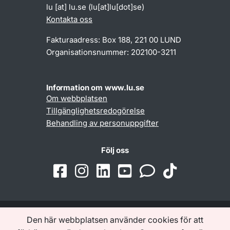
lu
[at]
lu
.
se
(lu[at]lu[dot]se)
Kontakta oss
Fakturaadress: Box 188, 221 00 LUND
Organisationsnummer: 202100-3211
Information om www.lu.se
Om webbplatsen
Tillgänglighetsredogörelse
Behandling av personuppgifter
Följ oss
Den här webbplatsen använder cookies för att
Samarbeten och nätverk