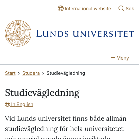
Hoppa till huvudinnehåll
Hoppa till huvudinnehåll
International website
Sök
Meny
Start
Studera
Studievägledning
Studievägledning
In English
Vid Lunds universitet finns både allmän
studievägledning för hela universitetet
och specialiserade ämnesinriktade