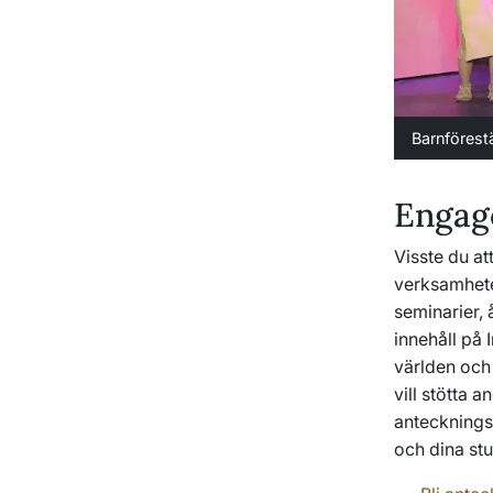
Barnförest
Engag
Visste du at
verksamhete
seminarier, 
innehåll på 
världen och 
vill stötta a
antecknings
och dina stu