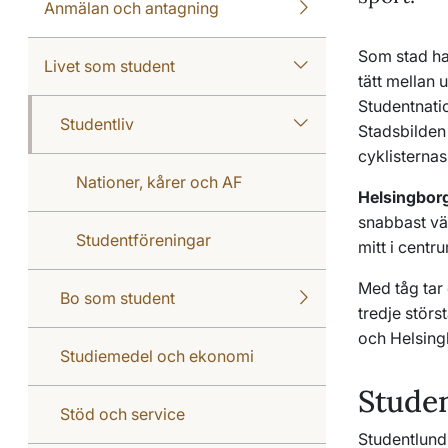
Anmälan och antagning
Som stad h
Livet som student
tätt mellan 
Studentnati
Studentliv
Stadsbilden 
cyklisternas
Nationer, kårer och AF
Helsingbor
snabbast vä
Studentföreningar
mitt i centr
Med tåg tar 
Bo som student
tredje stör
och Helsingb
Studiemedel och ekonomi
Stude
Stöd och service
Studentlund 