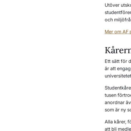
Utöver utsk
studentfören
och miljöfrå
Mer om AF p
Kårern
Ett sätt för
är att engag
universitetet
Studentkårer
tusen förtr
anordnar äv
som är ny s
Alla kårer,
att bli medl