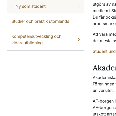
utgörs av n
Ny som student
medlem i Stu
Du får också
Studier och praktik utomlands
arbetsmarkn
Att vara med
Kompetensutveckling och
det mesta av
vidareutbildning
Studentlund
Akade
Akademiska F
Föreningen s
universitet.
AF-borgen i
AF-borgen oc
utskott arra