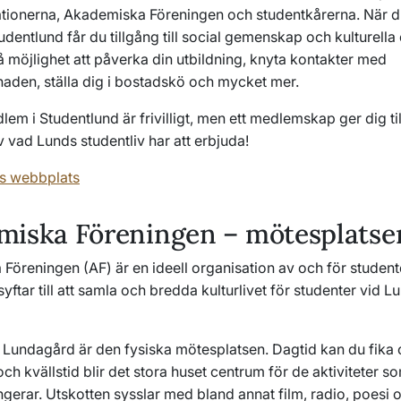
ationerna, Akademiska Föreningen och studentkårerna. När du
dentlund får du tillgång till social gemenskap och kulturell
 möjlighet att påverka din utbildning, knyta kontakter med
aden, ställa dig i bostadskö och mycket mer.
lem i Studentlund är frivilligt, men ett medlemskap ger dig til
 vad Lunds studentliv har att erbjuda!
s webbplats
miska Föreningen – mötesplatse
öreningen (AF) är en ideell organisation av och för student
yftar till att samla och bredda kulturlivet för studenter vid L
 Lundagård är den fysiska mötesplatsen. Dagtid kan du fika 
h kvällstid blir det stora huset centrum för de aktiviteter so
ngerar. Utskotten sysslar med bland annat film, radio, poesi 