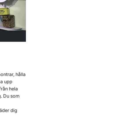
trar, hålla
gga upp
från hela
ag. Du som
äder dig