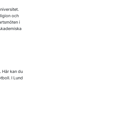
iversitet.
eligion och
artsmöten i
l Akademiska
a. Här kan du
tboll. I Lund