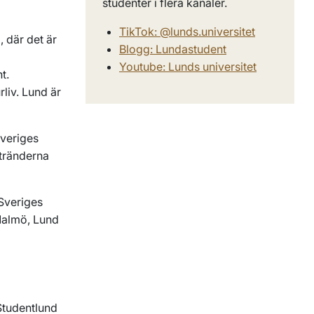
studenter i flera kanaler.
TikTok: @lunds.universitet
 där det är
Blogg: Lundastudent
Youtube: Lunds universitet
t.
rliv. Lund är
Sveriges
stränderna
 Sveriges
Malmö, Lund
Studentlund