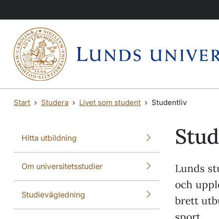
Hoppa till huvudinnehåll
Hoppa till huvudinnehåll
Start
Studera
Livet som student
Studentliv
Stud
Hitta utbildning
Om universitetsstudier
Lunds stu
och upple
Studievägledning
brett utb
sport.