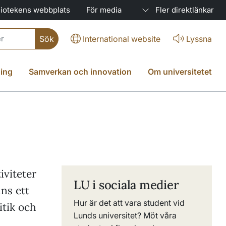
liotekens webbplats
För media
Fler direktlänkar
International website
Lyssna
ing
Samverkan och innovation
Om universitetet
iviteter
LU i sociala medier
nns ett
Hur är det att vara student vid
itik och
Lunds universitet? Möt våra