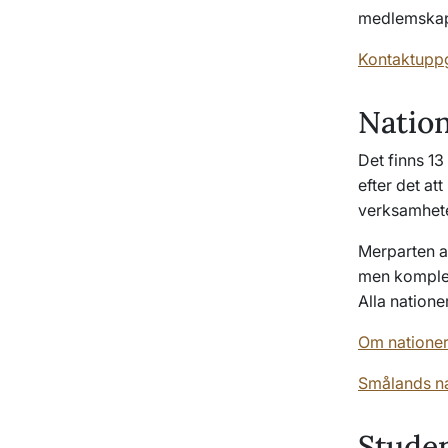
medlemskap 
Kontaktuppgi
Nation
Det finns 13
efter det at
verksamhete
Merparten av
men komplet
Alla natione
Om nationer
Smålands n
Stude