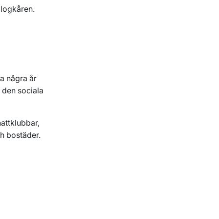
logkåren.
ra några år
r den sociala
attklubbar,
h bostäder.