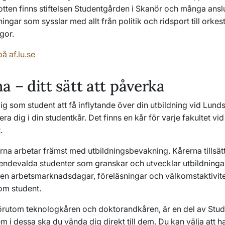
otten finns stiftelsen Studentgården i Skanör och många ansl
ingar som sysslar med allt från politik och ridsport till orke
gor.
å af.lu.se
a – ditt sätt att påverka
 dig som student att få inflytande över din utbildning vid Lunds
era dig i din studentkår. Det finns en kår för varje fakultet vid
.
na arbetar främst med utbildningsbevakning. Kårerna tillsätt
oendevalda studenter som granskar och utvecklar utbildninga
en arbetsmarknadsdagar, föreläsningar och välkomstaktivite
om student.
 förutom teknologkåren och doktorandkåren, är en del av Stud
em i dessa ska du vända dig direkt till dem. Du kan välja att 