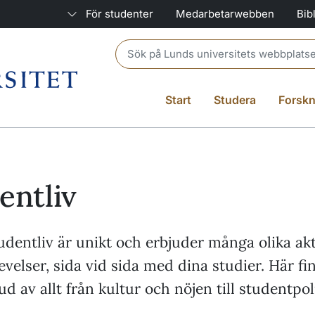
För studenter
Medarbetarwebben
Bib
Header search
Start
Studera
Forskn
entliv
dentliv är unikt och erbjuder många olika akt
velser, sida vid sida med dina studier. Här fi
ud av allt från kultur och nöjen till studentpol