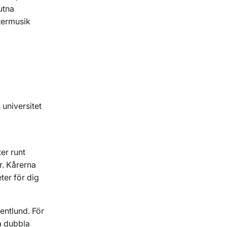
utna
stermusik
 universitet
er runt
r. Kårerna
ter för dig
entlund. För
ha dubbla