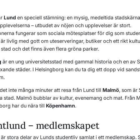
ar
Lund
en speciell stämning: en mysig, medeltida stadskärna,
upplevelserna – utbudet av nöjen och upplevelser är stort.
onerna fungerar som sociala mötesplatser för dig som studen
är livlig med gott om uteserveringar, butiker och ett rikt kultu
 stad och det finns även flera gröna parker.
g
är en ung universitetsstad med gammal historia och en av 
xande städer. I Helsingborg kan du ta dig ett dopp vid sand
um.
det inte många minuter att resa från Lund till
Malmö
, som är
sta stad. Malmö bubblar av kultur, evenemang och mat. Från 
org har du nära till
Köpenhamn
.
ntlund – medlemskapet
är stora delar av Lunds studentliv samlat i ett medlemskap. 