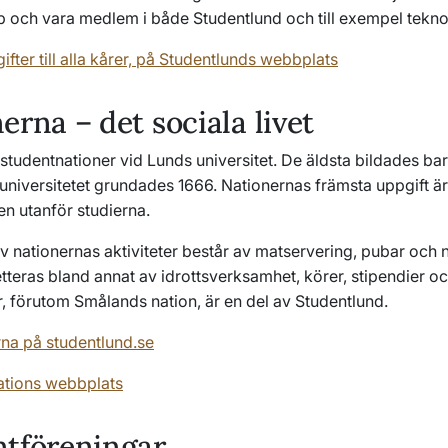
och vara medlem i både Studentlund och till exempel tekno
fter till alla kårer, på Studentlunds webbplats
erna – det sociala livet
 studentnationer vid Lunds universitet. De äldsta bildades ba
t universitetet grundades 1666. Nationernas främsta uppgift ä
n utanför studierna.
 nationernas aktiviteter består av matservering, pubar och n
teras bland annat av idrottsverksamhet, körer, stipendier oc
r, förutom Smålands nation, är en del av Studentlund.
na på studentlund.se
ations webbplats
ntföreningar