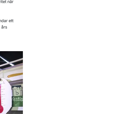
itet när
ndar ett
 års