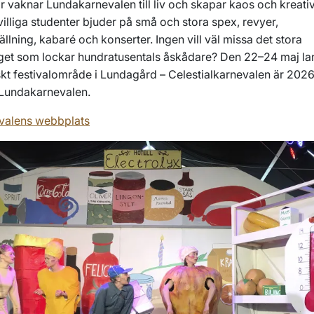
år vaknar Lundakarnevalen till liv och skapar kaos och kreativ
ivilliga studenter bjuder på små och stora spex, revyer,
ällning, kabaré och konserter. Ingen vill väl missa det stora
get som lockar hundratusentals åskådare? Den 22–24 maj
la
skt festivalområde i Lundagård – Celestialkarnevalen är 2026
Lundakarnevalen.
valens webbplats