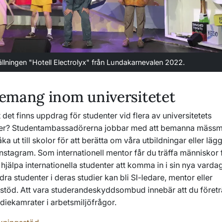
ällningen "Hotell Electrolyx" från Lundakarnevalen 2022.
emang inom universitetet
t det finns uppdrag för studenter vid flera av universitetets
r? Studentambassadörerna jobbar med att bemanna mässmon
åka ut till skolor för att berätta om våra utbildningar eller lä
Instagram. Som internationell mentor får du träffa människor 
hjälpa internationella studenter att komma in i sin nya vard
ndra studenter i deras studier kan bli SI-ledare, mentor eller
stöd. Att vara studerandeskyddsombud innebär att du företr
diekamrater i arbetsmiljöfrågor.