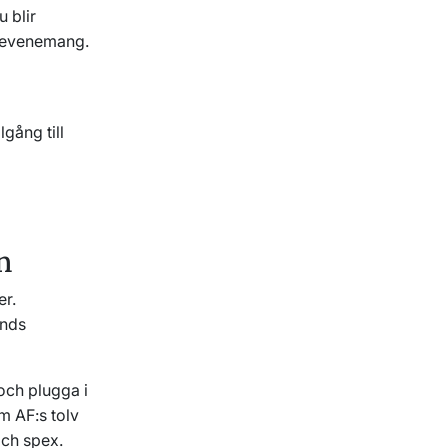
 blir
a evenemang.
lgång till
n
er.
unds
och plugga i
m AF:s tolv
och spex.