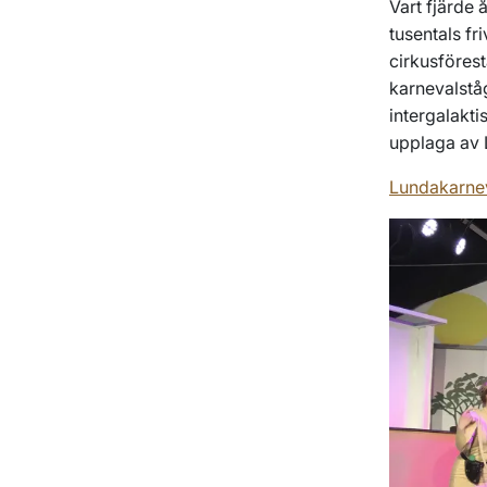
Vart fjärde 
tusentals fr
cirkusförest
karnevalstå
intergalakti
upplaga av 
Lundakarne