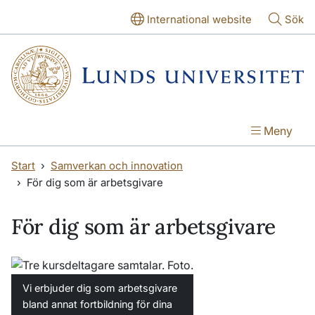
Hoppa till huvudinnehåll
Hoppa till huvudinnehåll
International website
Sök
Meny
Start
Samverkan och innovation
För dig som är arbetsgivare
För dig som är arbetsgivare
Vi erbjuder dig som arbetsgivare
bland annat fortbildning för dina