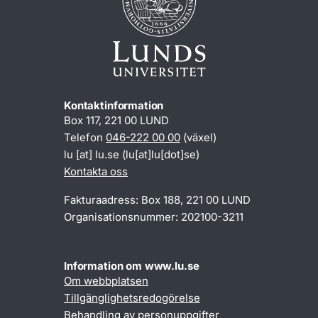
Kontaktinformation
Box 117, 221 00 LUND
Telefon
046-222 00 00
(växel)
lu
[at]
lu
.
se
(lu[at]lu[dot]se)
Kontakta oss
Fakturaadress: Box 188, 221 00 LUND
Organisationsnummer: 202100-3211
Information om www.lu.se
Om webbplatsen
Tillgänglighetsredogörelse
Behandling av personuppgifter