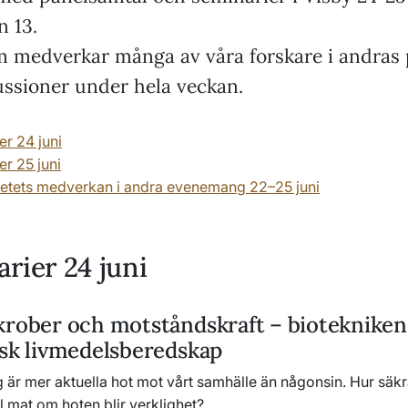
n 13.
 medverkar många av våra forskare i andras 
ussioner under hela veckan.
er 24 juni
er 25 juni
tetets medverkan i andra evenemang 22–25 juni
rier 24 juni
krober och motståndskraft – bioteknikens
nsk livmedelsberedskap
g är mer aktuella hot mot vårt samhälle än någonsin. Hur säkr
ill mat om hoten blir verklighet?