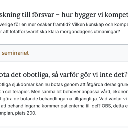
skning till försvar – hur bygger vi komp
Sverige för en mer osäker framtid? Vilken kunskap och kompe
ör att totalförsvaret ska klara morgondagens utmaningar?
 seminariet
ota det obotliga, så varför gör vi inte det?
otliga sjukdomar kan nu botas genom att åtgärda deras gru
h cellterapier. Men samhället behöver anpassa vård, ekono
att göra de botande behandlingarna tillgängliga. Vad väntar vi
ill att behandlingarna kommer patienterna till del? OBS, dett
nplan, plats 200.