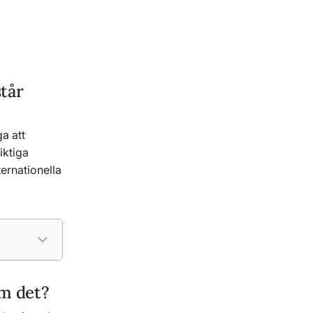
står
a att
iktiga
ternationella
om det?