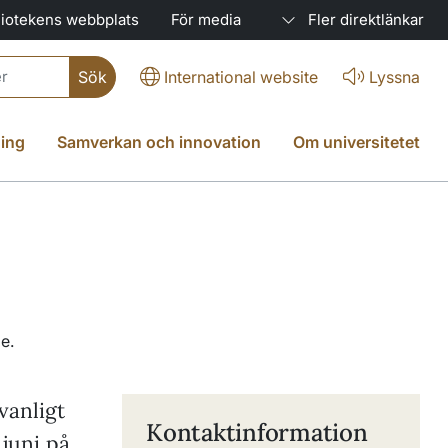
liotekens webbplats
För media
Fler direktlänkar
International website
Lyssna
ing
Samverkan och innovation
Om universitetet
vanligt
Kontaktinformation
 juni på