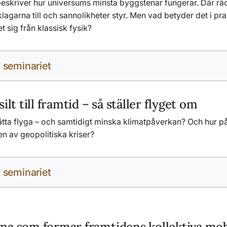
beskriver hur universums minsta byggstenar fungerar. Där räc
klagarna till och sannolikheter styr. Men vad betyder det i pr
et sig från klassisk fysik?
 seminariet
ilt till framtid – så ställer flyget om
sätta flyga – och samtidigt minska klimatpåverkan? Och hur p
n av geopolitiska kriser?
 seminariet
na som formar framtidens kollektiva mobi