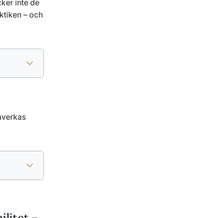
ker inte de
aktiken – och
åverkas
litet –