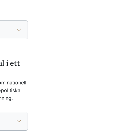
l i ett
 om nationell
politiska
nning.