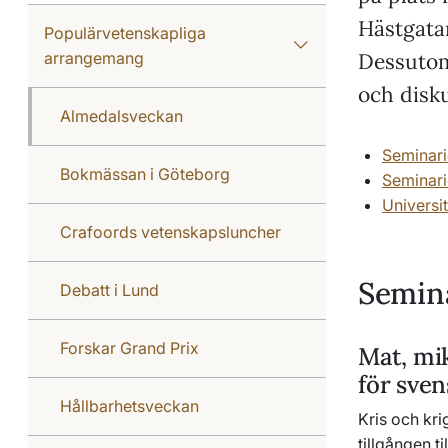
Hästgata
Populärvetenskapliga
arrangemang
Dessutom
och disk
Almedalsveckan
Seminari
Bokmässan i Göteborg
Seminari
Universi
Crafoords vetenskapsluncher
Semina
Debatt i Lund
Forskar Grand Prix
Mat, mi
för sve
Hållbarhetsveckan
Kris och kri
tillgången t