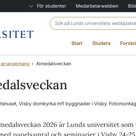
För studenter
Medarbetarwebben
Bib
Header search
Start
Studera
Forskn
a arrangemang
Almedalsveckan
dalsveckan
medalsveckan 2026 är Lunds universitet som 
med panelsamtal och seminarier i Visby 24-25