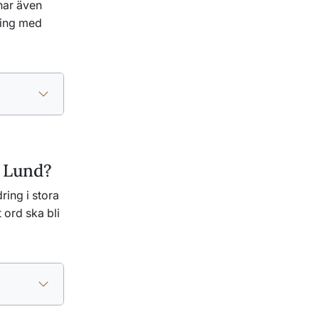
 har även
ning med
av Lund?
ring i stora
 ord ska bli