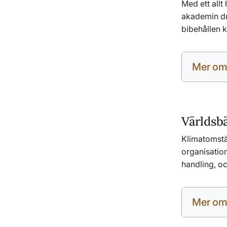
Med ett allt
akademin dr
bibehållen k
Mer om
Världsbä
Klimatomstäl
organisation
handling, o
Mer om