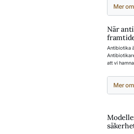
Mer om
När anti
framtid
Antibiotika
Antibiotikar
att vi hamna
Mer om
Modeller
säkerhe