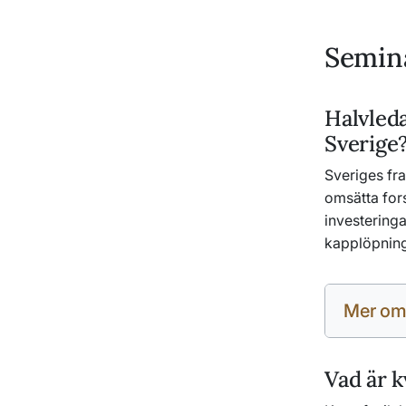
Semina
Halvleda
Sverige
Sveriges fr
omsätta fors
investeringa
kapplöpnin
Mer om
Vad är k