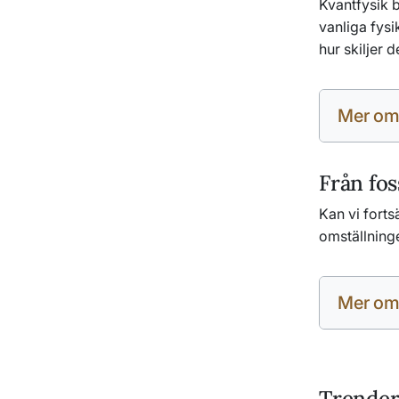
Kvantfysik 
vanliga fysi
hur skiljer d
Mer om
Från foss
Kan vi fort
omställninge
Mer om
Trender