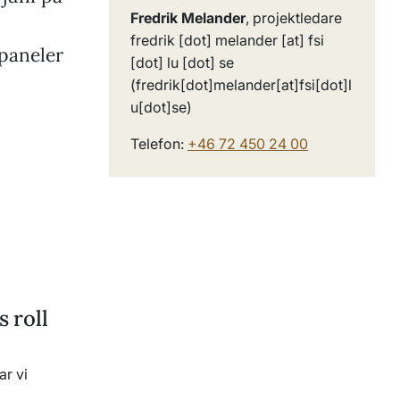
Fredrik Melander
, projektledare
fredrik
[dot]
melander
[at]
fsi
paneler
[dot]
lu
[dot]
se
(fredrik[dot]melander[at]fsi[dot]l
u[dot]se)
Telefon:
+46 72 450 24 00
 roll
ar vi