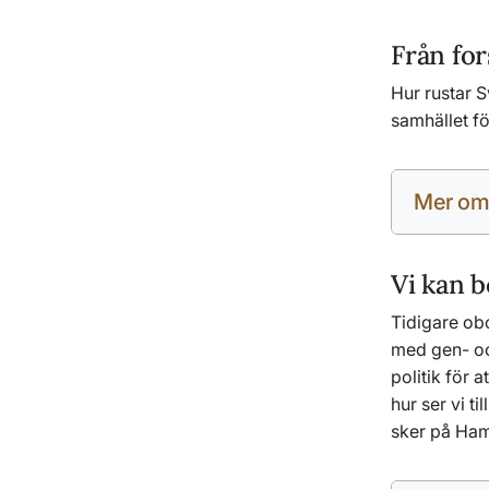
Från for
Hur rustar 
samhället f
Mer om
Vi kan b
Tidigare ob
med gen- oc
politik för 
hur ser vi t
sker på Ham