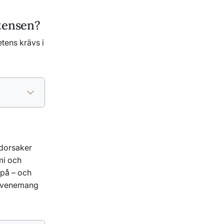
etensen?
tens krävs i
ndorsaker
mi och
 på – och
a evenemang