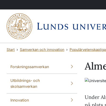
Hoppa till huvudinnehåll
Hoppa till huvudinnehåll
Start
Samverkan och innovation
Populärvetenskaplig
Alme
Forskningssamverkan
Utbildnings- och
skolsamverkan
Under Al
Innovation
på plats 