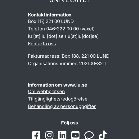
Kontaktinformation
Box 117, 221 00 LUND
Telefon
046-222 00 00
(växel)
lu
[at]
lu
[dot]
se
(lu[at]lu[dot]se)
Kontakta oss
Fakturaadress: Box 188, 221 00 LUND
Organisationsnummer: 202100-3211
Information om www.lu.se
Om webbplatsen
Tillgänglighetsredogörelse
Behandling av personuppgifter
Följ oss