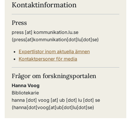
Kontaktinformation
Press
press
[at]
kommunikation
.
lu
.
se
(press[at]kommunikation[dot]lu[dot]se)
Expertlistor inom aktuella ämnen
Kontaktpersoner för media
Frågor om forskningsportalen
Hanna Voog
Bibliotekarie
hanna
[dot]
voog
[at]
ub
[dot]
lu
[dot]
se
(hanna[dot]voog[at]ub[dot]lu[dot]se)