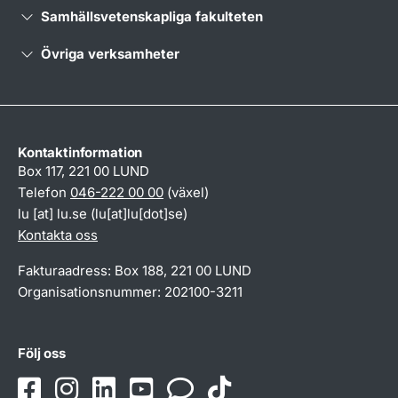
Samhällsvetenskapliga fakulteten
Övriga verksamheter
Kontaktinformation
Box 117, 221 00 LUND
Telefon
046-222 00 00
(växel)
lu
[at]
lu
.
se
(lu[at]lu[dot]se)
Kontakta oss
Fakturaadress: Box 188, 221 00 LUND
Organisationsnummer: 202100-3211
Följ oss