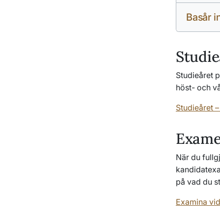
Basår i
Studie
Studieåret p
höst- och vå
Studieåret –
Exam
När du fullg
kandidatexa
på vad du s
Examina vid