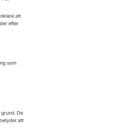
nklare att
der efter
ning som
g grund. De
betyder att