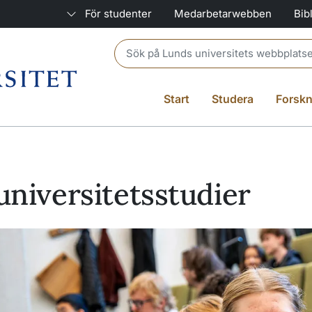
För studenter
Medarbetarwebben
Bib
Header search
Start
Studera
Forskn
niversitetsstudier