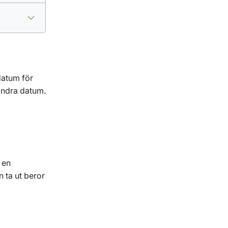
datum för
 andra datum.
 en
 ta ut beror