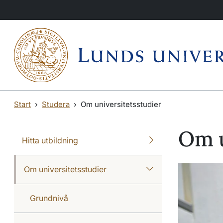
Hoppa till huvudinnehåll
Hoppa till huvudinnehåll
Start
Studera
Om universitetsstudier
Om u
Hitta utbildning
Om universitetsstudier
Grundnivå