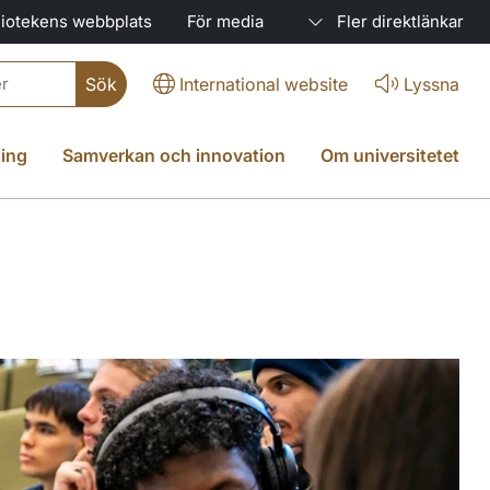
liotekens webbplats
För media
Fler direktlänkar
International website
Lyssna
ing
Samverkan och innovation
Om universitetet