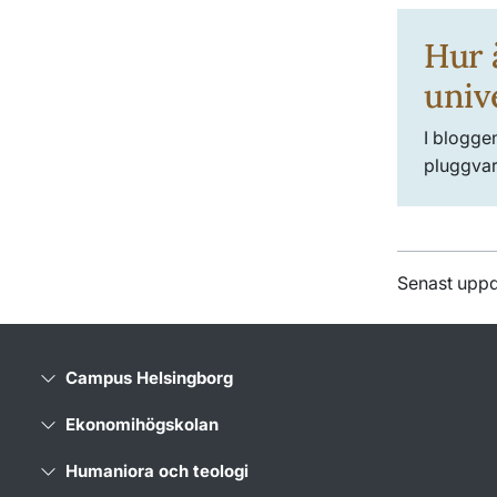
Hur ä
univ
I bloggen
pluggvar
Senast upp
Campus Helsingborg
Ekonomihögskolan
Humaniora och teologi