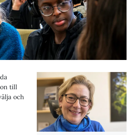
nda
n till
välja och