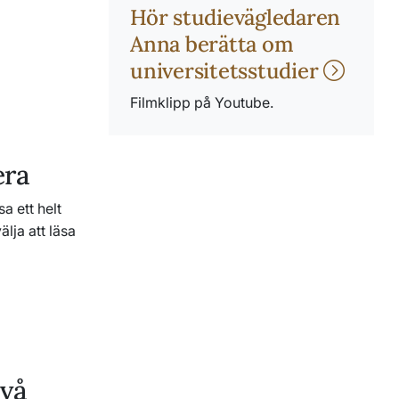
Hör studievägledaren
Anna berätta om
universitetsstudier
Filmklipp på Youtube.
era
a ett helt
lja att läsa
ivå