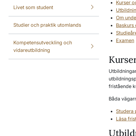
Kurser o
Livet som student
Utbildni
Om unde
Studier och praktik utomlands
Baskurs 
Studieåre
Examen
Kompetensutveckling och
vidareutbildning
Kurser
Utbildningar
utbildningsp
fristående k
Båda vägarna
Studera 
Läsa fri
Utbild