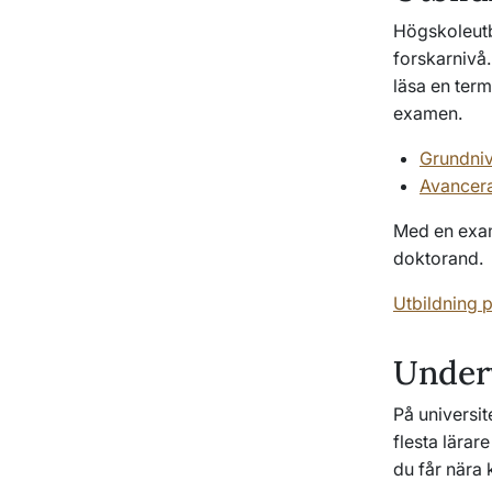
Högskoleutbi
forskarnivå.
läsa en term
examen.
Grundniv
Avancera
Med en exam
doktorand.
Utbildning 
Underv
På universit
flesta lärar
du får nära 