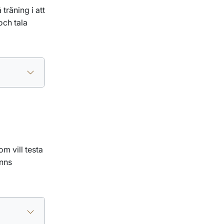
räning i att
och tala
om vill testa
inns