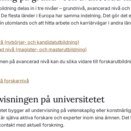
ldning delas in i tre nivåer – grundnivå, avancerad nivå och
 De flesta länder i Europa har samma indelning. Det gör det e
in utomlands och att hitta arbete och karriärvägar i andra län
å (nybörjar- och kandidatutbildning)
d nivå (magister- och masterutbildning)
en på avancerad nivå kan du söka vidare till forskarutbild
på forskarnivå
isningen på universitetet
etet bygger all undervisning på vetenskaplig eller konstnärli
e är själva aktiva forskare och experter inom sina ämnen. Det 
kontakt med aktuell forskning.