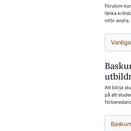
Förutom kun
tänka kritis
inför andra. 
Vanliga
Baskur
utbild
Att börja st
på att stude
förberedand
Baskurs