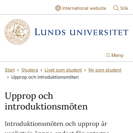
Hoppa till huvudinnehåll
Hoppa till huvudinnehåll
International website
Sök
Meny
Start
Studera
Livet som student
Ny som student
Upprop och introduktionsmöten
Upprop och
introduktionsmöten
Introduktionsmöten och upprop är