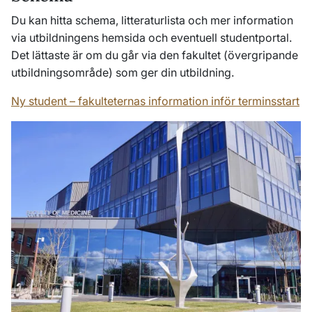
Du kan hitta schema, litteraturlista och mer information
via
utbildningens hemsida och eventuell studentportal.
Det lättaste är om du går via den fakultet (övergripande
utbildningsområde) som ger din utbildning.
Ny student – f
akulteternas information
in
för
term
insst
ar
t