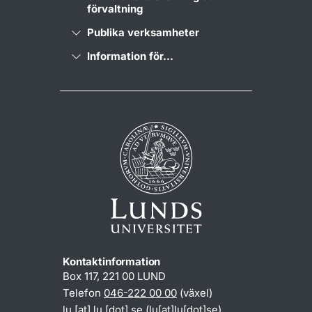
förvaltning
Publika verksamheter
Information för...
Kontaktinformation
Box 117, 221 00 LUND
Telefon
046-222 00 00
(växel)
lu
[at]
lu
[dot]
se
(lu[at]lu[dot]se)