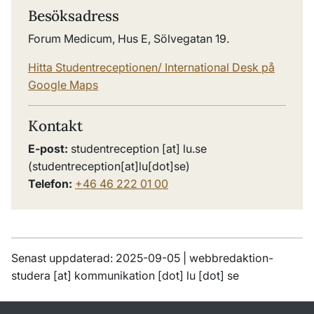
Besöksadress
Forum Medicum, Hus E, Sölvegatan 19.
Hitta Studentreceptionen/ International Desk på
Google Maps
Kontakt
E-post:
studentreception
[at]
lu
.
se
(
studentreception[at]lu[dot]se
)
Telefon:
+46 46 222 01 00
Senast uppdaterad: 2025-09-05 |
webbredaktion-
studera
[at]
kommunikation
[dot]
lu
[dot]
se