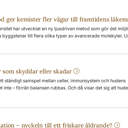
d ger kemister fler vägar till framtidens läke
rsitet har utvecklat en ny ljusdriven metod som gör det möjli
yggstenar till flera olika typer av avancerade molekyler. U
r som skyddar eller skadar
tt ständigt samspel mellan celler, immunsystem och hudens
t inte – förrän balansen rubbas. Och då visar det sig att hude
ation – nyckeln till ett friskare åldrande?