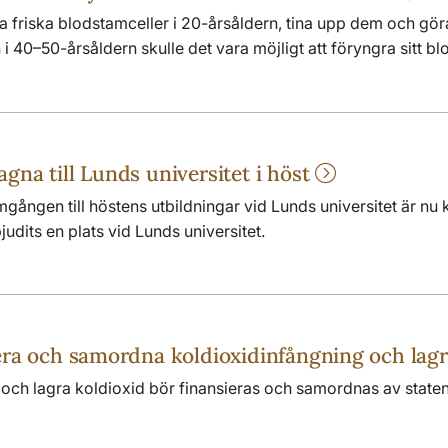
a friska blodstamceller i 20-årsåldern, tina upp dem och gör
i 40–50-årsåldern skulle det vara möjligt att föryngra sitt blod
gna till Lunds universitet i höst
ången till höstens utbildningar vid Lunds universitet är nu kl
udits en plats vid Lunds universitet.
iera och samordna koldioxidinfångning och lag
n och lagra koldioxid bör finansieras och samordnas av staten