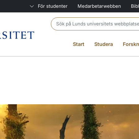
För studenter
Medarbetarwebben
Bib
Header search
Start
Studera
Forskn