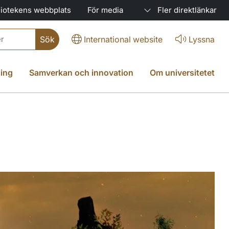
liotekens webbplats
För media
Fler direktlänkar
International website
Lyssna
ing
Samverkan och innovation
Om universitetet