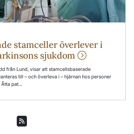
de stamceller överlever i
Parkinsons sjukdom
ledd från Lund, visar att stamcellsbaserade
nteras till – och överleva i – hjärnan hos personer
tta pat...