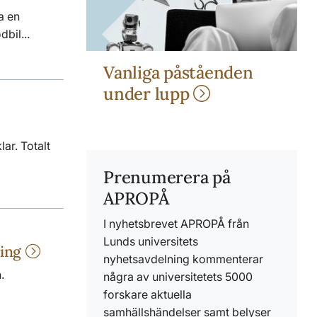
a en
bil...
Vanliga påståenden
under lupp
ar. Totalt
Prenumerera på
APROPÅ
I nyhetsbrevet APROPÅ från
Lunds universitets
ring
nyhetsavdelning kommenterar
.
några av universitetets 5000
forskare aktuella
samhällshändelser samt belyser