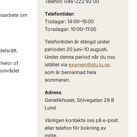
Telefon: 046-222 92 00
Telefontider:
ensarbete om
Tisdagar: 14:00–15:00
Torsdagar: 10:00–11:00
Telefontiden är stängd under
perioden 20 juni–10 augusti.
delsrätt.
Under denna period når du oss
helor of
istället via
examen@stu.lu.se
,
dområdet
som är bemannad hela
sommaren.
Adress
Genetikhuset, Sölvegatan 29 B
Lund
Vänligen kontakta oss på e-post
eller telefon för bokning av
möte.