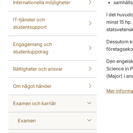
Internationella möjligheter
samhälls
I det huvud
IT-tjänster och
minst 15 hp
studentsupport
statsvetens
Dessutom k
Engagemang och
företagsekon
studentuppdrag
Den engels
Science in 
Rättigheter och ansvar
(
Major
) i a
Om något händer
Mer inform
Examen och karriär
Examen