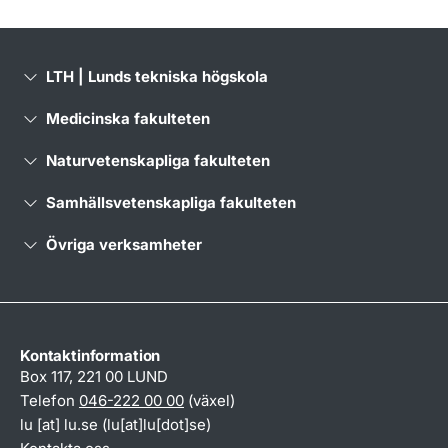
LTH | Lunds tekniska högskola
Medicinska fakulteten
Naturvetenskapliga fakulteten
Samhällsvetenskapliga fakulteten
Övriga verksamheter
Kontaktinformation
Box 117, 221 00 LUND
Telefon
046-222 00 00
(växel)
lu
[at]
lu
.
se
(lu[at]lu[dot]se)