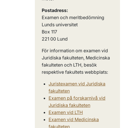
Postadress:
Examen och meritbedömning
Lunds universitet
Box 117
221 00 Lund
För information om examen vid
Juridiska fakulteten, Medicinska
fakulteten och LTH, besök
respektive fakultets webbplats:
J
uristexamen vid Juridiska
fakulteten
E
xamen på forskarnivå vid
Juridiska fakulteten
Examen vid LTH
Examen vid Medicinska
fakulteten