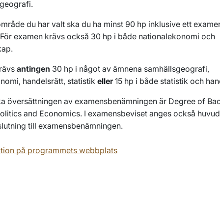
geografi.
område du har valt ska du ha minst 90 hp inklusive ett exam
. För examen krävs också 30 hp i både nationalekonomi och
kap.
rävs
antingen
30 hp i något av ämnena samhällsgeografi,
omi, handelsrätt, statistik
eller
15 hp i både statistik och han
ka översättningen av examensbenämningen är
Degree of Bac
Politics and Economics
. I examensbeviset anges också huvu
nslutning till examensbenämningen.
ation på programmets webbplats