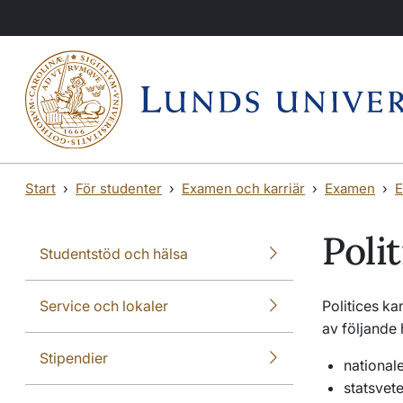
Hoppa till huvudinnehåll
Hoppa till huvudinnehåll
Start
För studenter
Examen och karriär
Examen
E
Poli
Studentstöd och hälsa
Service och lokaler
Politices k
av följande
Stipendier
nationa
statsvet