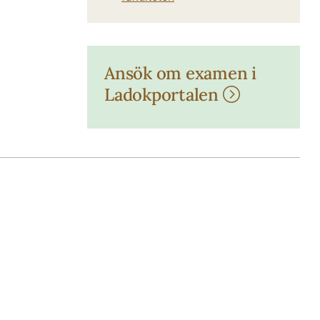
Ansök om examen i
Ladokportalen