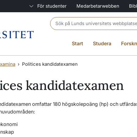
För studenter
Medarbetarwebben
Bib
Header search
Start
Studera
Forskn
xamina
Politices kandidatexamen
tices kandidatexamen
andidatexamen omfattar 180 högskolepoäng (hp) och utfärd
 huvudområden:
lekonomi
enskap