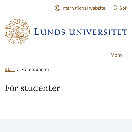
Hoppa till huvudinnehåll
Hoppa till huvudinnehåll
International website
Sök
Meny
Start
För studenter
För studenter