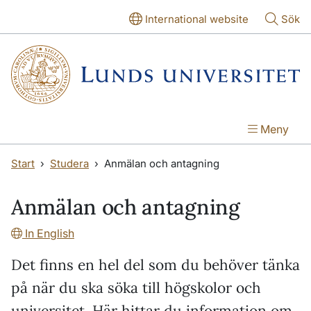
Hoppa till huvudinnehåll
Hoppa till huvudinnehåll
International website
Sök
Meny
Start
Studera
Anmälan och antagning
Anmälan och antagning
In English
Det finns en hel del som du behöver tänka
på när du ska söka till högskolor och
universitet. Här hittar du information om