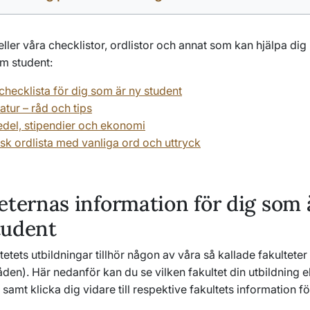
eller våra checklistor, ordlistor och annat som kan hjälpa dig
om student:
checklista för dig som är ny student
ratur – råd och tips
del, stipendier och ekonomi
k ordlista med vanliga ord och uttryck
eternas information för dig som 
tudent
itetets utbildningar tillhör någon av våra så kallade fakulteter
n). Här nedanför kan du se vilken fakultet din utbildning ell
, samt klicka dig vidare till respektive fakultets information f