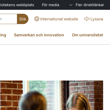
liotekens webbplats
För media
Fler direktlänkar
International website
Lyssna
ing
Samverkan och innovation
Om universitetet