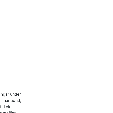
ingar under
om har adhd,
tid vid
m möjligt