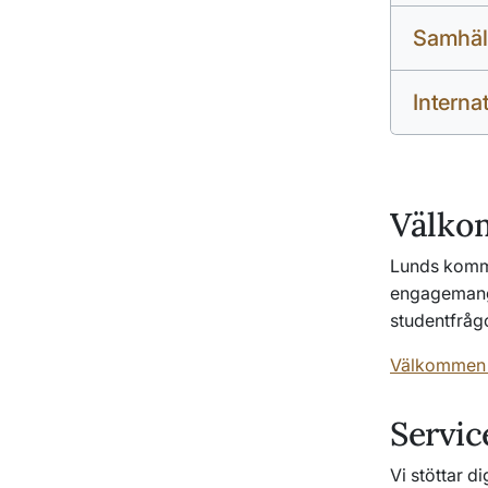
Samhäll
Internat
Välko
Lunds kommu
engagemang 
studentfråg
Välkommen 
Servic
Vi stöttar d