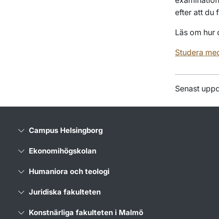
efter att du
Läs om hur 
Studera med
Senast upp
Campus Helsingborg
Ekonomihögskolan
Humaniora och teologi
Juridiska fakulteten
Konstnärliga fakulteten i Malmö