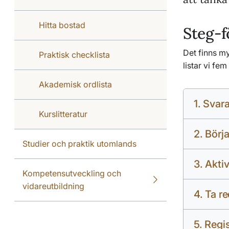
Hitta bostad
Steg-f
Det finns m
Praktisk checklista
listar vi fe
Akademisk ordlista
1. Svar
Kurslitteratur
2. Börj
Studier och praktik utomlands
3. Akti
Kompetensutveckling och
vidareutbildning
4. Ta r
5. Regi