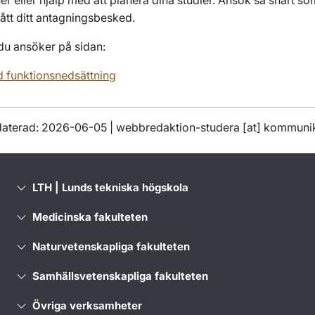
 fått ditt antagningsbesked.
du ansöker på sidan:
 funktionsnedsättning
daterad: 2026-06-05 |
webbredaktion-studera
[at]
kommunik
LTH | Lunds tekniska högskola
Medicinska fakulteten
Naturvetenskapliga fakulteten
Samhällsvetenskapliga fakulteten
Övriga verksamheter