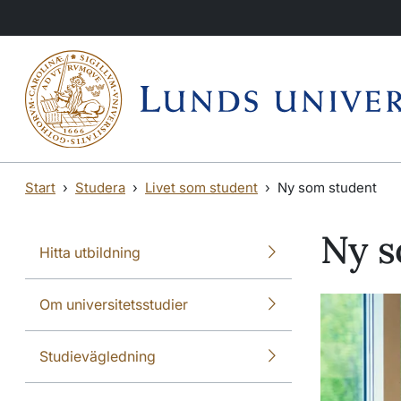
Hoppa till huvudinnehåll
Hoppa till huvudinnehåll
Start
Studera
Livet som student
Ny som student
Ny s
Hitta utbildning
Om universitetsstudier
Studievägledning