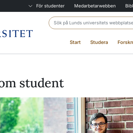
För studenter
Medarbetarwebben
Bib
Header search
Start
Studera
Forskn
om student