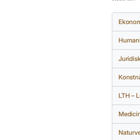
Ekonom
Humanis
Juridis
Konstnä
LTH – 
Medicin
Naturve