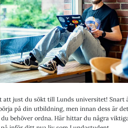
t att just du sökt till Lunds universitet! Snart 
börja på din utbildning, men innan dess är det
 du behöver ordna. Här hittar du några viktig
 på inför ditt nya liv som Lundastudent.