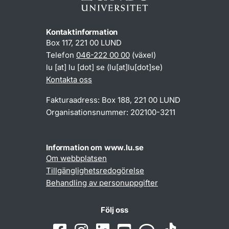
Kontaktinformation
Box 117, 221 00 LUND
Telefon
046-222 00 00
(växel)
lu
[at]
lu
[dot]
se
(lu[at]lu[dot]se)
Kontakta oss
Fakturaadress: Box 188, 221 00 LUND
Organisationsnummer: 202100-3211
Information om www.lu.se
Om webbplatsen
Tillgänglighetsredogörelse
Behandling av personuppgifter
Följ oss