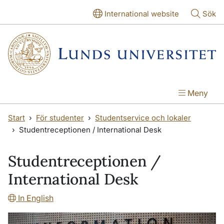
Hoppa till huvudinnehåll
Hoppa till huvudinnehåll
International website
Sök
Meny
Start
För studenter
Studentservice och lokaler
Studentreceptionen / International Desk
Studentreceptionen /
International Desk
In English