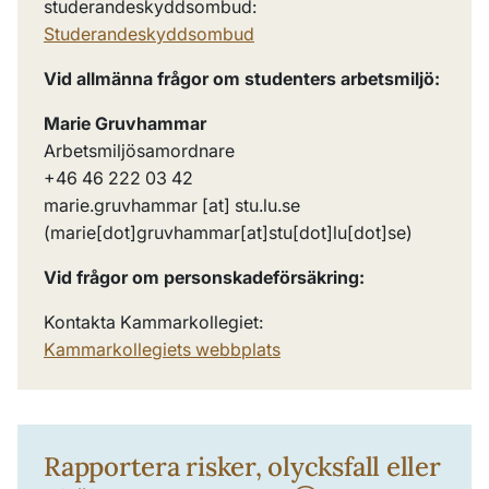
studerandeskyddsombud:
Studerandeskyddsombud
Vid allmänna frågor om studenters arbetsmiljö:
Marie Gruvhammar
Arbetsmiljösamordnare
+46 46 222 03 42
marie
.
gruvhammar
[at]
stu
.
lu
.
se
(marie[dot]gruvhammar[at]stu[dot]lu[dot]se)
Vid frågor om personskadeförsäkring:
Kontakta Kammarkollegiet:
Kammarkollegiets webbplats
Rapportera risker, olycksfall eller