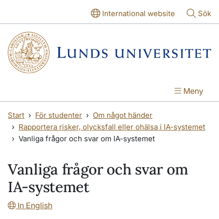
Hoppa till huvudinnehåll
Hoppa till huvudinnehåll
International website
Sök
Meny
Start
För studenter
Om något händer
Rapportera risker, olycksfall eller ohälsa i IA-systemet
Vanliga frågor och svar om IA-systemet
Vanliga frågor och svar om
IA-systemet
In English