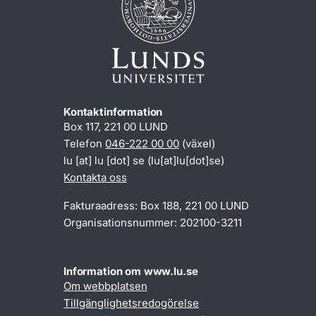
Kontaktinformation
Box 117, 221 00 LUND
Telefon
046-222 00 00
(växel)
lu
[at]
lu
[dot]
se
(lu[at]lu[dot]se)
Kontakta oss
Fakturaadress: Box 188, 221 00 LUND
Organisationsnummer: 202100-3211
Information om www.lu.se
Om webbplatsen
Tillgänglighetsredogörelse