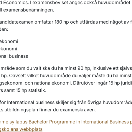
nd Economics
.
I examensbeviset anges också huvudområdet
till examensbenämningen.
ndidatexamen omfattar 180 hp och utfärdas med något av f
en:
sekonomi
lekonomi
onal business
mråde som du valt ska du ha minst 90 hp, inklusive ett själv
 hp. Oavsett vilket huvudområde du väljer måste du ha minst
gsekonomi och nationalekonomi. Därutöver ingår 15 hp jurid
s samt 15 hp statistik.
ör International business skiljer sig från övriga huvudområde
 utbildningsplan finner du examenskraven.
me syllabus Bachelor Programme in International Business 
skolans webbplats