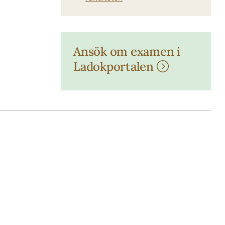
Ansök om examen i
Ladokportalen