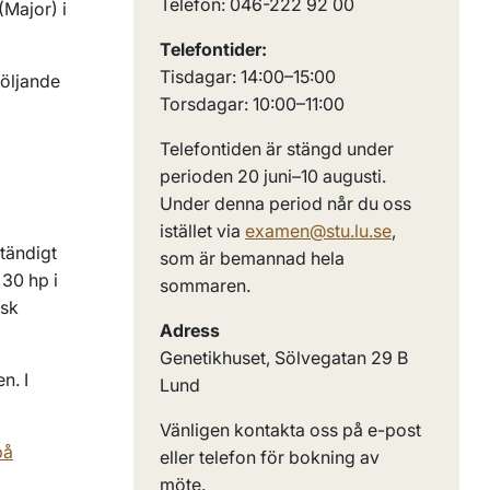
Telefon: 046-222 92 00
(Major)
i
Telefontider:
Tisdagar: 14:00–15:00
öljande
Torsdagar: 10:00–11:00
Telefontiden är stängd under
perioden 20 juni–10 augusti.
Under denna period når du oss
istället via
examen@stu.lu.se
,
ständigt
som är bemannad hela
 30 hp i
sommaren.
isk
Adress
Genetikhuset, Sölvegatan 29 B
n. I
Lund
Vänligen kontakta oss på e-post
på
eller telefon för bokning av
möte.