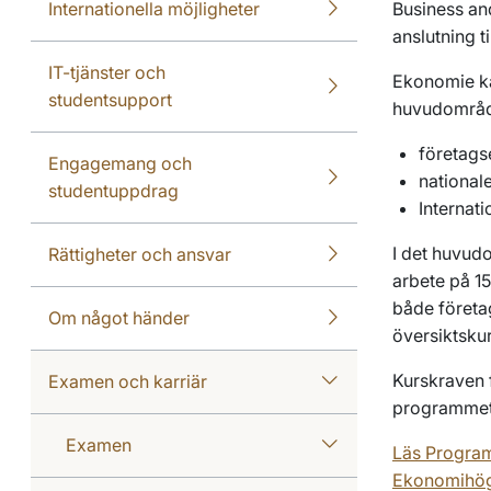
Internationella möjligheter
Business a
anslutning 
IT-tjänster och
Ekonomie ka
studentsupport
huvudområd
företag
Engagemang och
nationa
studentuppdrag
Internati
I det huvudo
Rättigheter och ansvar
arbete på 15
både företa
Om något händer
översiktskur
Kurskraven f
Examen och karriär
programmets
Examen
Läs Program
Ekonomihög