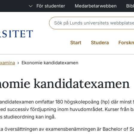
För studenter
Medarbetarwebben
Bib
Header search
Start
Studera
Forskn
xamina
Ekonomie kandidatexamen
nomie kandidatexamen
ndidatexamen omfattar 180 högskolepoäng (hp) där minst 
med successiv fördjupning inom huvudområdet. Kurser från 
s studieordning kan ingå.
ka översättningen av examensbenämningen är
Bachelor of S