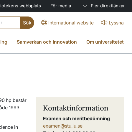
liotekens webbplats
För media
Fler direktlänkar
International website
Lyssna
ing
Samverkan och innovation
Om universitetet
90 hp består
Kontaktinformation
både 1993
Examen och meritbedömning
examen@stu.lu.se
cience in