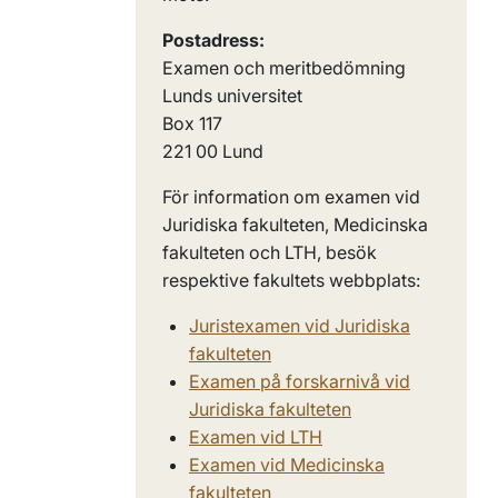
Postadress:
Examen och meritbedömning
Lunds universitet
Box 117
221 00 Lund
För information om examen vid
Juridiska fakulteten, Medicinska
fakulteten och LTH, besök
respektive fakultets webbplats:
J
uristexamen vid Juridiska
fakulteten
E
xamen på forskarnivå vid
Juridiska fakulteten
Examen vid LTH
Examen vid Medicinska
fakulteten