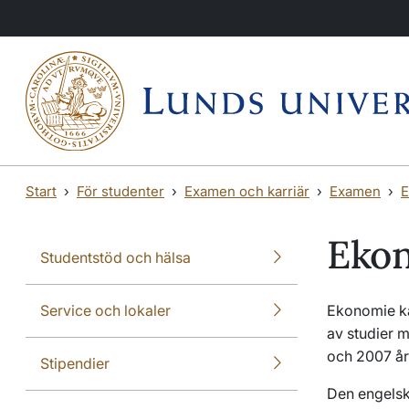
Hoppa till huvudinnehåll
Hoppa till huvudinnehåll
Start
För studenter
Examen och karriär
Examen
E
Eko
Studentstöd och hälsa
Service och lokaler
Ekonomie ka
av studier 
och 2007 år
Stipendier
Den engels