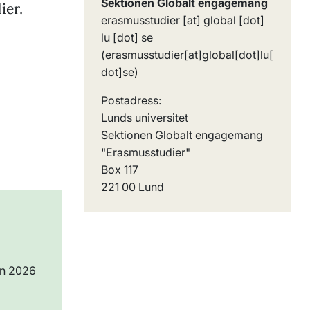
Sektionen Globalt engagemang
ier.
erasmusstudier
[at]
global
[dot]
lu
[dot]
se
(erasmusstudier[at]global[dot]lu[
dot]se)
Postadress:
Lunds universitet
Sektionen Globalt engagemang
"Erasmusstudier"
Box 117
221 00 Lund
en 2026