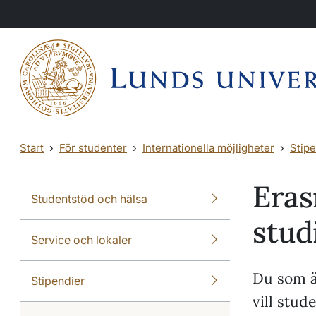
Hoppa till huvudinnehåll
Hoppa till huvudinnehåll
Start
För studenter
Internationella möjligheter
Stipe
Eras
Studentstöd och hälsa
stud
Service och lokaler
Du som ä
Stipendier
vill stud