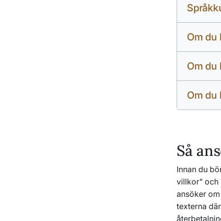
Språkk
Om du h
Om du 
Om du h
Så ans
Innan du bö
villkor" och
ansöker om 
texterna där
återbetalnin