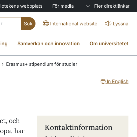
liotekens webbplats
För media
Fler direktlänkar
International website
Lyssna
ing
Samverkan och innovation
Om universitetet
Erasmus+ stipendium för studier
In English
et, och
Kontaktinformation
ropa, har