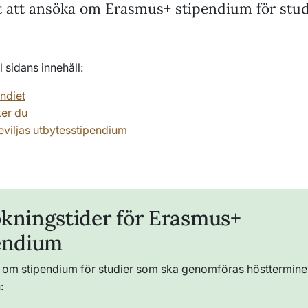
t att ansöka om Erasmus+ stipendium för stud
l sidans innehåll:
ndiet
er du
viljas utbytesstipendium
kningstider för Erasmus+
endium
om stipendium för studier som ska genomföras hösttermin
: