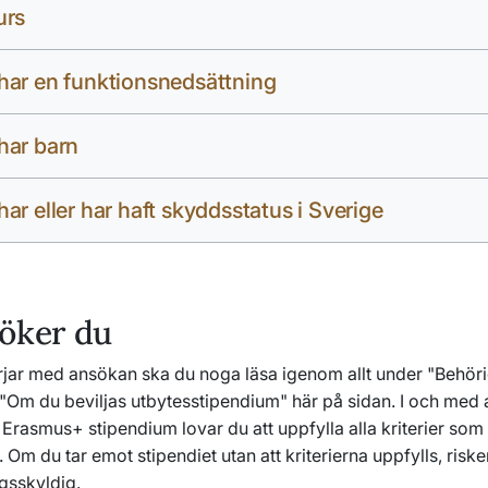
urs
ar en funktionsnedsättning
har barn
ar eller har haft skyddsstatus i Sverige
öker du
rjar med ansökan ska du noga läsa igenom allt under "Behör
 "Om du beviljas utbytesstipendium" här på sidan. I och med 
Erasmus+ stipendium lovar du att uppfylla alla kriterier som
. Om du tar emot stipendiet utan att kriterierna uppfylls, risker
gsskyldig.