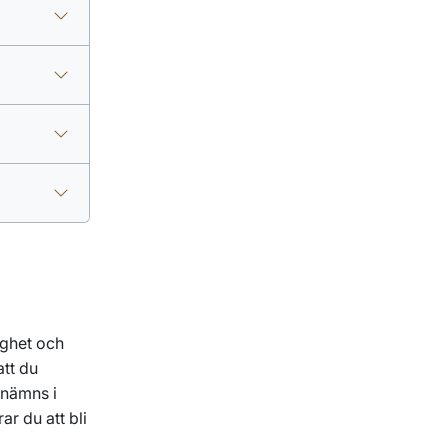
ighet och
att du
 nämns i
ar du att bli