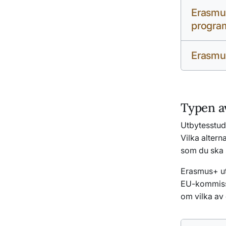
Erasmus
progra
Erasmus
Typen a
Utbytesstudi
Vilka altern
som du ska 
Erasmus+ ut
EU-kommissi
om vilka av