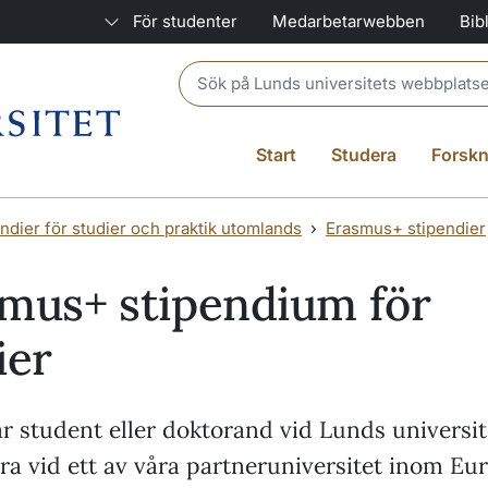
För studenter
Medarbetarwebben
Bib
Header search
Start
Studera
Forskn
ndier för studier och praktik utomlands
Erasmus+ stipendier
mus+ stipendium för
ier
r student eller doktorand vid Lunds universit
era vid ett av våra partneruniversitet inom Eu