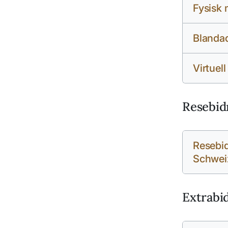
Fysisk 
Blandad
Virtuell
Resebid
Resebid
Schwei
Extrabi