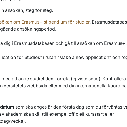
n ansökan, steg för steg:
ansökan om Erasmus+ stipendium för studier
. Erasmusdatabas
gående ansökningsperiod.
ra dig i Erasmusdatabasen och gå till ansökan om Erasmus+ 
lication for Studies"
i rutan
"Make a new application"
och reg
.
med att ange studietiden korrekt (ej vistelsetid). Kontrollera
niversitetets webbsida eller med din internationella koordin
tdatum
som ska anges är den första dag som du förväntas va
av akademiska skäl (till exempel officiell kursstart eller
tdag/vecka).