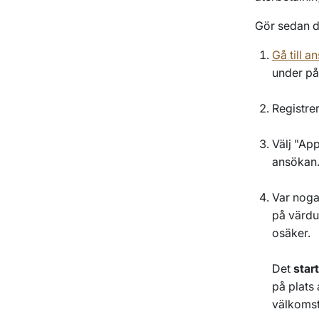
Gör sedan di
Gå till 
under på
Registre
Välj
"App
ansökan
Var noga 
på värdu
osäker.
Det
star
på plats 
välkoms