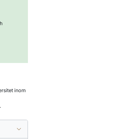
ch
ersitet inom
.