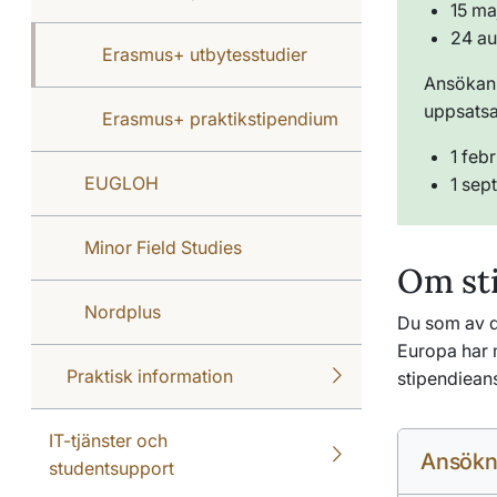
15 maj
24 au
Erasmus+ utbytesstudier
Ansökan 
uppsatsa
Erasmus+ praktikstipendium
1 febr
EUGLOH
1 sep
Minor Field Studies
Om st
Nordplus
Du som av di
Europa har 
Praktisk information
stipendiean
IT-tjänster och
Ansökn
studentsupport