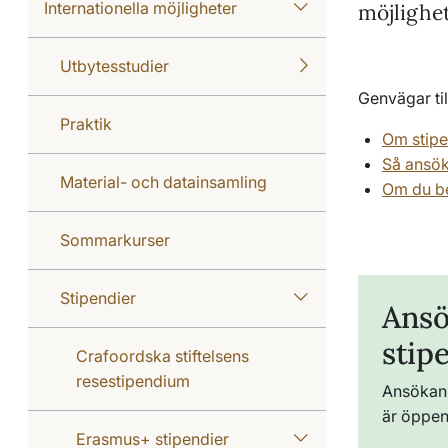
Internationella möjligheter
möjlighe
Utbytesstudier
Genvägar til
Praktik
Om stipe
Så ansök
Material- och datainsamling
Om du be
Sommarkurser
Stipendier
Ansö
stip
Crafoordska stiftelsens
resestipendium
Ansökan 
är öppen
Erasmus+ stipendier