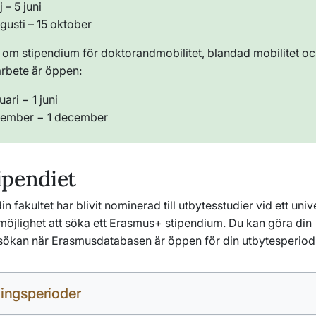
 – 5 juni
gusti – 15 oktober
om stipendium för doktorandmobilitet, blandad mobilitet o
rbete är öppen:
uari − 1 juni
tember − 1 december
ipendiet
n fakultet har blivit nominerad till utbytesstudier vid ett univ
möjlighet att söka ett Erasmus+ stipendium.
Du kan göra din
sökan när Erasmusdatabasen är öppen
för din utbytesperiod
ingsperioder