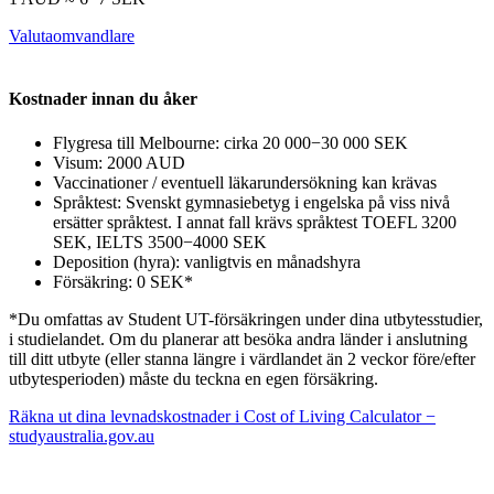
Valutaomvandlare
Kostnader innan du åker
Flygresa till Melbourne: cirka 20 000−30 000 SEK
Visum: 2000 AUD
Vaccinationer / eventuell läkarundersökning kan krävas
Språktest: Svenskt gymnasiebetyg i engelska på viss nivå
ersätter språktest. I annat fall krävs språktest TOEFL 3200
SEK, IELTS 3500−4000 SEK
Deposition (hyra): vanligtvis en månadshyra
Försäkring: 0 SEK*
*Du omfattas av Student UT-försäkringen under dina utbytesstudier,
i studielandet. Om du planerar att besöka andra länder i anslutning
till ditt utbyte
(eller stanna längre i värdlandet än 2 veckor före/efter
utbytesperioden)
måste du teckna en egen försäkring.
Räkna ut dina levnadskostnader i
Cost of Living Calculator
−
studyaustralia.gov.au