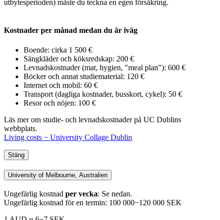
utbytesperioden)
måste du teckna en egen försäkring.
Kostnader per månad medan du är iväg
Boende: cirka 1 500 €
Sängkläder och köksredskap: 200 €
Levnadskostnader (mat, hygien,
"meal plan"
): 600 €
Böcker och annat studiematerial: 120 €
Internet och mobil: 60 €
Transport (dagliga kostnader, busskort, cykel): 50 €
Resor och nöjen: 100 €
Läs mer om studie- och levnadskostnader på UC Dublins
webbplats.
Living costs − University Collage Dublin
Stäng
University of Melbourne, Australien
Ungefärlig kostnad
per vecka
: Se nedan.
Ungefärlig kostnad för en termin: 100 000−120 000 SEK
1 AUD ≈ 6−7 SEK