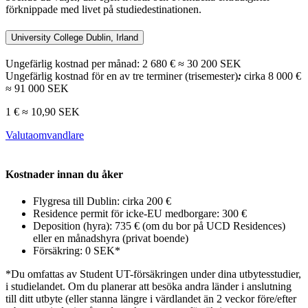
förknippade med livet på studiedestinationen.
University College Dublin, Irland
Ungefärlig kostnad per månad: 2 680 € ≈ 30 200 SEK
Ungefärlig kostnad för en av tre terminer (trisemester)
:
cirka 8 000 €
≈ 91 000 SEK
1 € ≈ 10,90 SEK
Valutaomvandlare
Kostnader innan du åker
Flygresa till Dublin: cirka 200 €
Residence permit för icke-EU medborgare: 300 €
Deposition (hyra): 735 € (om du bor på UCD
Residences
)
eller en månadshyra (privat boende)
Försäkring: 0 SEK*
*Du omfattas av Student UT-försäkringen under dina utbytesstudier,
i studielandet. Om du planerar att besöka andra länder i anslutning
till ditt utbyte
(eller stanna längre i värdlandet än 2 veckor före/efter