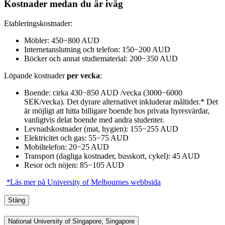
Kostnader medan du är iväg
Etableringskostnader:
Möbler: 450−800 AUD
Internetanslutning och telefon: 150−200 AUD
Böcker och annat studiematerial: 200−350 AUD
Löpande kostnader
per vecka
:
Boende: cirka 430−850 AUD /vecka (3000−6000
SEK/vecka). Det dyrare alternativet inkluderar måltider.* Det
är möjligt att hitta billigare boende hos privata hyresvärdar,
vanligtvis delat boende med andra studenter.
Levnadskostnader (mat, hygien): 155−255 AUD
Elektricitet och gas: 55−75 AUD
Mobiltelefon: 20−25 AUD
Transport (dagliga kostnader, busskort, cykel): 45 AUD
Resor och nöjen: 85−105 AUD
*
Läs mer på University of Melbournes webbsida
Stäng
National University of Singapore, Singapore