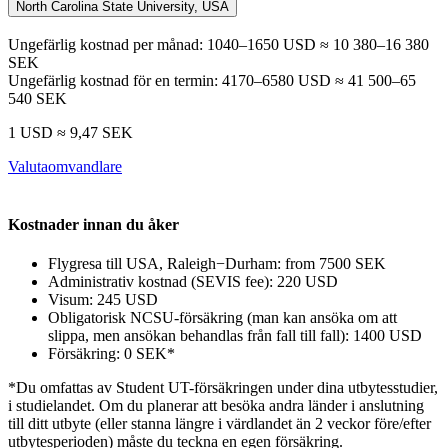
North Carolina State University, USA
Ungefärlig kostnad per månad: 1040–1650 USD ≈ 10 380–16 380
SEK
Ungefärlig kostnad för en termin: 4170–6580 USD ≈ 41 500–65
540 SEK
1 USD ≈ 9,47 SEK
Valutaomvandlare
Kostnader innan du åker
Flygresa till USA,
Raleigh−Durham
: from 7500 SEK
Administrativ kostnad (
SEVIS fee
): 220 USD
Visum: 245 USD
Obligatorisk NCSU-försäkring (man kan ansöka om att
slippa, men ansökan behandlas från fall till fall): 1400 USD
Försäkring: 0 SEK*
*Du omfattas av Student UT-försäkringen under dina utbytesstudier,
i studielandet. Om du planerar att besöka andra länder i anslutning
till ditt utbyte
(eller stanna längre i värdlandet än 2 veckor före/efter
utbytesperioden)
måste du teckna en egen försäkring.