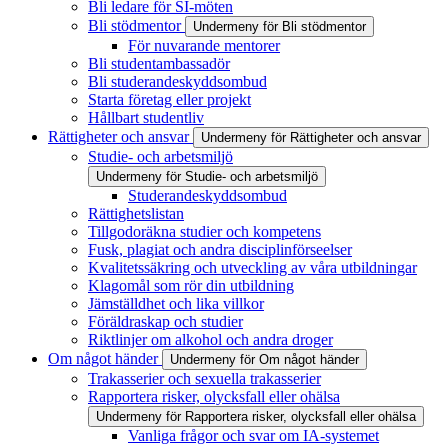
Bli ledare för SI-möten
Bli stödmentor
Undermeny för Bli stödmentor
För nuvarande mentorer
Bli studentambassadör
Bli studerandeskyddsombud
Starta företag eller projekt
Hållbart studentliv
Rättigheter och ansvar
Undermeny för Rättigheter och ansvar
Studie- och arbetsmiljö
Undermeny för Studie- och arbetsmiljö
Studerandeskyddsombud
Rättighetslistan
Tillgodoräkna studier och kompetens
Fusk, plagiat och andra disciplinförseelser
Kvalitetssäkring och utveckling av våra utbildningar
Klagomål som rör din utbildning
Jämställdhet och lika villkor
Föräldraskap och studier
Riktlinjer om alkohol och andra droger
Om något händer
Undermeny för Om något händer
Trakasserier och sexuella trakasserier
Rapportera risker, olycksfall eller ohälsa
Undermeny för Rapportera risker, olycksfall eller ohälsa
Vanliga frågor och svar om IA-systemet