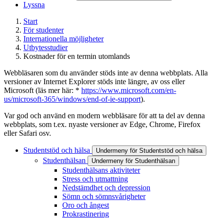
Lyssna
Start
För studenter
Internationella möjligheter
Utbytesstudier
Kostnader för en termin utomlands
Webbläsaren som du använder stöds inte av denna webbplats. Alla
versioner av Internet Explorer stöds inte längre, av oss eller
Microsoft (läs mer här: *
https://www.microsoft.com/en-
us/microsoft-365/windows/end-of-ie-support
).
Var god och använd en modern webbläsare för att ta del av denna
webbplats, som t.ex. nyaste versioner av Edge, Chrome, Firefox
eller Safari osv.
Studentstöd och hälsa
Undermeny för Studentstöd och hälsa
Studenthälsan
Undermeny för Studenthälsan
Studenthälsans aktiviteter
Stress och utmattning
Nedstämdhet och depression
Sömn och sömnsvårigheter
Oro och ångest
Prokrastinering