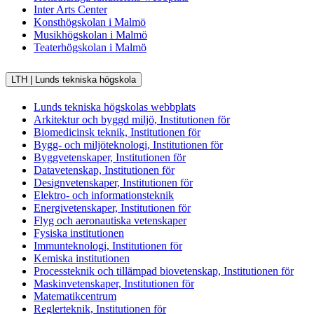
Inter Arts Center
Konsthögskolan i Malmö
Musikhögskolan i Malmö
Teaterhögskolan i Malmö
LTH | Lunds tekniska högskola
Lunds tekniska högskolas webbplats
Arkitektur och byggd miljö, Institutionen för
Biomedicinsk teknik, Institutionen för
Bygg- och miljöteknologi, Institutionen för
Byggvetenskaper, Institutionen för
Datavetenskap, Institutionen för
Designvetenskaper, Institutionen för
Elektro- och informationsteknik
Energivetenskaper, Institutionen för
Flyg och aeronautiska vetenskaper
Fysiska institutionen
Immunteknologi, Institutionen för
Kemiska institutionen
Processteknik och tillämpad biovetenskap, Institutionen för
Maskinvetenskaper, Institutionen för
Matematikcentrum
Reglerteknik, Institutionen för