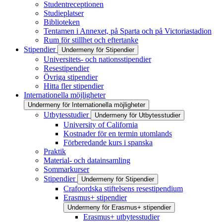
Studentreceptionen
Studieplatser
Biblioteken
Tentamen i Annexet, på Sparta och på Victoriastadion
Rum för stillhet och eftertanke
Stipendier
Undermeny för Stipendier
Universitets- och nationsstipendier
Resestipendier
Övriga stipendier
Hitta fler stipendier
Internationella möjligheter
Undermeny för Internationella möjligheter
Utbytesstudier
Undermeny för Utbytesstudier
University of California
Kostnader för en termin utomlands
Förberedande kurs i spanska
Praktik
Material- och datainsamling
Sommarkurser
Stipendier
Undermeny för Stipendier
Crafoordska stiftelsens resestipendium
Erasmus+ stipendier
Undermeny för Erasmus+ stipendier
Erasmus+ utbytesstudier