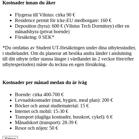
Kostnader innan du åker
Flygresa till Vilnius: cirka 90 €
Residence permit för icke-EU medborgare: 160 €
Deposition (hyra): 600 € (Vilnius Tech Dormitory) eller en
månadshyra (privat boende)
Försäkring: 0 SEK*
*Du omfattas av Student UT-försäkringen under dina utbytesstudier,
i studielandet. Om du planerar att besöka andra länder i anslutning
till ditt utbyte
(eller stanna längre i värdlandet än 2 veckor före/efter
utbytesperioden)
måste du teckna en egen försäkring.
Kostnader per månad medan du är iväg
Boende: cirka 400-700 €
Levnadskostnader (mat, hygien, meal plan): 200 €
Böcker och annat studiematerial: 15 €
Internet och mobil: 15-30 €
Transport (dagliga kostnader, busskort, cykel): 6 €
Månadskort (transport): 28-39 €
Resor och nöjen: 50 €