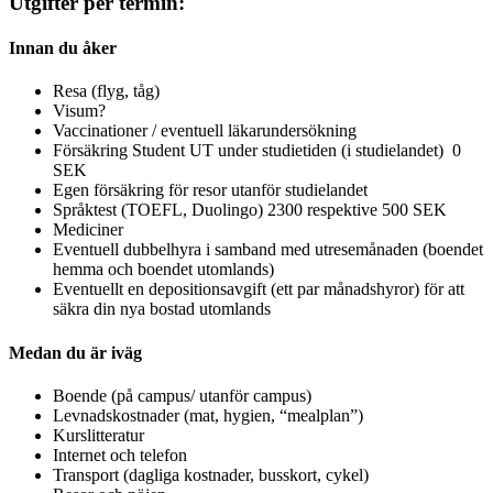
Utgifter per termin:
Innan du åker
Resa (flyg, tåg)
Visum?
Vaccinationer / eventuell läkarundersökning
Försäkring Student UT under studietiden (i studielandet) 0
SEK
Egen försäkring för resor utanför studielandet
Språktest (TOEFL, Duolingo) 2300 respektive 500 SEK
Mediciner
Eventuell dubbelhyra i samband med utresemånaden (boendet
hemma och boendet utomlands)
Eventuellt en depositionsavgift (ett par månadshyror) för att
säkra din nya bostad utomlands
Medan du är iväg
Boende (på campus/ utanför campus)
Levnadskostnader (mat, hygien,
“mealplan”
)
Kurslitteratur
Internet och telefon
Transport (dagliga kostnader, busskort, cykel)