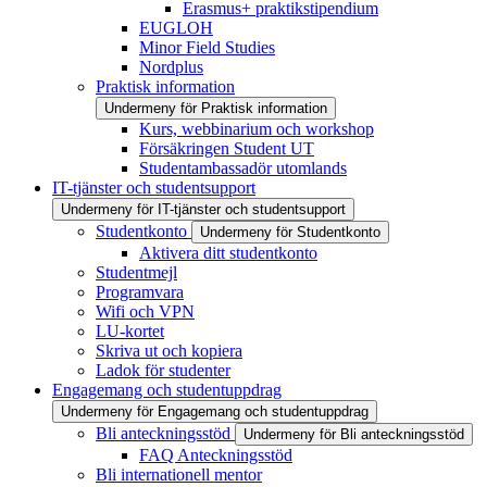
Erasmus+ praktikstipendium
EUGLOH
Minor Field Studies
Nordplus
Praktisk information
Undermeny för Praktisk information
Kurs, webbinarium och workshop
Försäkringen Student UT
Studentambassadör utomlands
IT-tjänster och studentsupport
Undermeny för IT-tjänster och studentsupport
Studentkonto
Undermeny för Studentkonto
Aktivera ditt studentkonto
Studentmejl
Programvara
Wifi och VPN
LU-kortet
Skriva ut och kopiera
Ladok för studenter
Engagemang och studentuppdrag
Undermeny för Engagemang och studentuppdrag
Bli anteckningsstöd
Undermeny för Bli anteckningsstöd
FAQ Anteckningsstöd
Bli internationell mentor