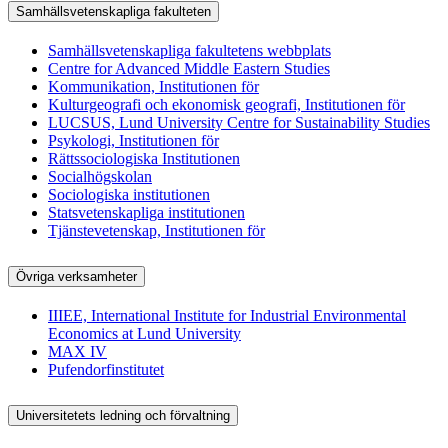
Samhällsvetenskapliga fakulteten
Samhällsvetenskapliga fakultetens webbplats
Centre for Advanced Middle Eastern Studies
Kommunikation, Institutionen för
Kulturgeografi och ekonomisk geografi, Institutionen för
LUCSUS, Lund University Centre for Sustainability Studies
Psykologi, Institutionen för
Rättssociologiska Institutionen
Socialhögskolan
Sociologiska institutionen
Statsvetenskapliga institutionen
Tjänstevetenskap, Institutionen för
Övriga verksamheter
IIIEE, International Institute for Industrial Environmental
Economics at Lund University
MAX IV
Pufendorfinstitutet
Universitetets ledning och förvaltning