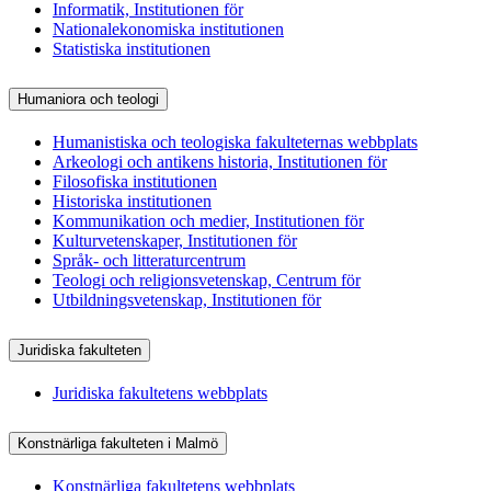
Informatik, Institutionen för
Nationalekonomiska institutionen
Statistiska institutionen
Humaniora och teologi
Humanistiska och teologiska fakulteternas webbplats
Arkeologi och antikens historia, Institutionen för
Filosofiska institutionen
Historiska institutionen
Kommunikation och medier, Institutionen för
Kulturvetenskaper, Institutionen för
Språk- och litteraturcentrum
Teologi och religionsvetenskap, Centrum för
Utbildningsvetenskap, Institutionen för
Juridiska fakulteten
Juridiska fakultetens webbplats
Konstnärliga fakulteten i Malmö
Konstnärliga fakultetens webbplats