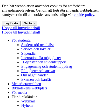
Den här webbplatsen använder cookies för att förbättra
användarupplevelsen. Genom att fortsätta använda webbplatsen
samtycker du till att cookies används enligt vår
cookie-policy
.
Jag förstår
Nej tack
Hoppa till huvudinnehåll
Hoppa till huvudinnehåll
För studenter
Studentstöd och hälsa
Service och lokaler
Stipendier
Internationella möjligheter
IT-tjänster och studentsupport
Engagemang och studentuppdrag
Rättigheter och ansvar
Om något händer
Examen och karriär
Medarbetarwebben
Bibliotekens webbplats
För media
Fler direktlänkar
Webmail
Nyheter