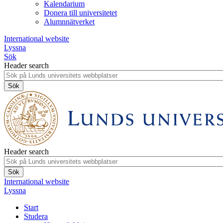
Kalendarium
Donera till universitetet
Alumnnätverket
International website
Lyssna
Sök
Header search
Header search
International website
Lyssna
Start
Studera