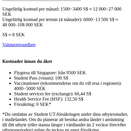
Ungefärlig kostnad per månad: 1500−3400 S$ ≈ 12 000−27 000
SEK
Ungefärlig kostnad per termin (4 månader): 6000−13 500 S$ ≈
48 000–108 000 SEK
S$ ≈ 8 SEK
Valutaomvandlare
Kostnader innan du åker
Flygresa till Singapore: från 9500 SEK
Student Pass (visum): 100 S$
Vaccinationer (rekommenderas om du vill resa i regionen):
4000−5000 SEK
Student services fee (exchange)
: 66,44 S$
Health Service Fee (HSF)
:
132,50 S$
Försäkring: 0 SEK*
*Du omfattas av Student UT-försäkringen under dina utbytesstudier,
i studielandet. Om du planerar att besöka andra länder i anslutning
till ditt utbyte
(eller stanna längre i värdlandet än 2 veckor före/efter
utbytesperioden)
måste du teckna en egen försäkring.