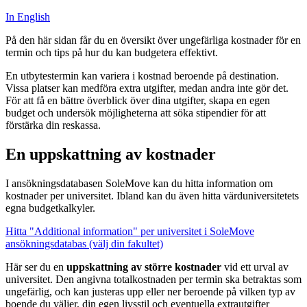
In English
På den här sidan får du en översikt över ungefärliga kostnader för en
termin och tips på hur du kan budgetera effektivt.
En utbytestermin kan variera i kostnad beroende på destination.
Vissa platser kan medföra extra utgifter, medan andra inte gör det.
För att få en bättre överblick över dina utgifter, skapa en egen
budget och undersök möjligheterna att söka stipendier för att
förstärka din reskassa.
En uppskattning av kostnader
I ansökningsdatabasen SoleMove kan du hitta information om
kostnader per universitet. Ibland kan du även hitta värduniversitetets
egna budgetkalkyler.
Hitta "Additional information" per universitet i SoleMove
ansökningsdatabas (välj din fakultet)
Här ser du en
uppskattning av större kostnader
vid ett urval av
universitet. Den angivna totalkostnaden per termin ska betraktas som
ungefärlig, och kan justeras upp eller ner beroende på vilken typ av
boende du väljer, din egen livsstil och eventuella extrautgifter