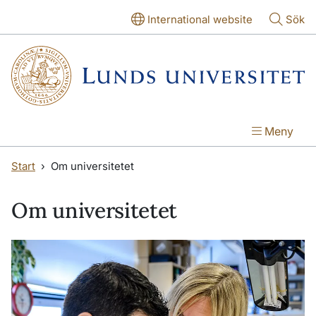
Hoppa till huvudinnehåll
Hoppa till huvudinnehåll
International website
Sök
Meny
Start
Om universitetet
Om universitetet