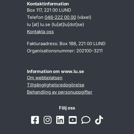
Kontaktinformation
Box 117, 221 00 LUND
Telefon
046-222 00 00
(växel)
lu
[at]
lu
.
se
(lu[at]lu[dot]se)
Kontakta oss
Fakturaadress: Box 188, 221 00 LUND
Organisationsnummer: 202100-3211
Information om www.lu.se
Om webbplatsen
Tillgänglighetsredogörelse
Behandling av personuppgifter
Följ oss