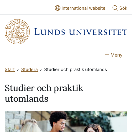
Hoppa till huvudinnehåll
Hoppa till huvudinnehåll
International website
Sök
Meny
Start
Studera
Studier och praktik utomlands
Studier och praktik
utomlands