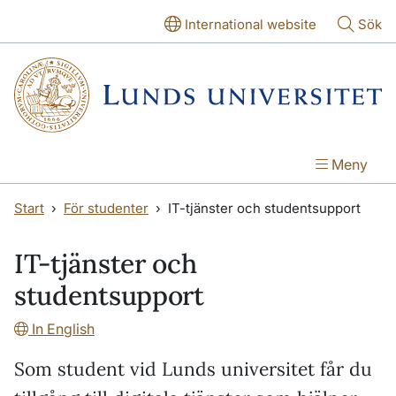
Hoppa till huvudinnehåll
Hoppa till huvudinnehåll
International website
Sök
Meny
Start
För studenter
IT-tjänster och studentsupport
IT-tjänster och
studentsupport
In English
Som student vid Lunds universitet får du