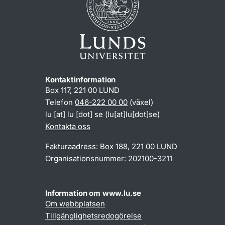
Kontaktinformation
Box 117, 221 00 LUND
Telefon
046-222 00 00
(växel)
lu
[at]
lu
[dot]
se
(lu[at]lu[dot]se)
Kontakta oss
Fakturaadress: Box 188, 221 00 LUND
Organisationsnummer: 202100-3211
Information om www.lu.se
Om webbplatsen
Tillgänglighetsredogörelse