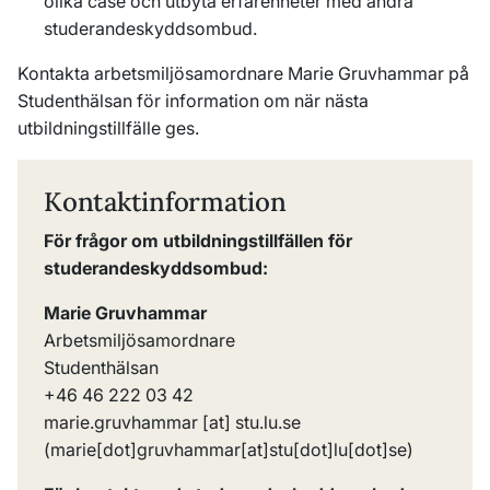
olika case och utbyta erfarenheter med andra
studerandeskyddsombud.
Kontakta arbetsmiljösamordnare Marie Gruvhammar på
Studenthälsan för information om när nästa
utbildningstillfälle ges.
Kontaktinformation
För frågor om utbildningstillfällen för
studerandeskyddsombud:
Marie Gruvhammar
Arbetsmiljösamordnare
Studenthälsan
+46 46 222 03 42
marie
.
gruvhammar
[at]
stu
.
lu
.
se
(marie[dot]gruvhammar[at]stu[dot]lu[dot]se)