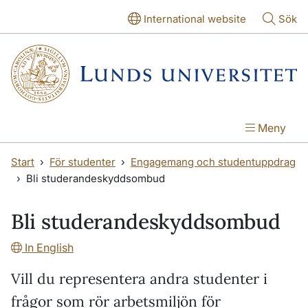
Hoppa till huvudinnehåll
Hoppa till huvudinnehåll
International website
Sök
Meny
Start
För studenter
Engagemang och studentuppdrag
Bli studerandeskyddsombud
Bli studerandeskyddsombud
In English
Vill du representera andra studenter i
frågor som rör arbetsmiljön för