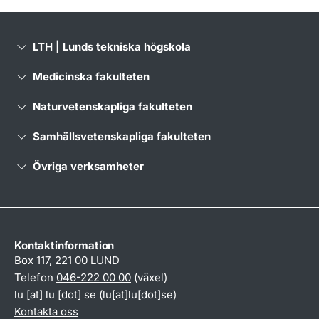
LTH | Lunds tekniska högskola
Medicinska fakulteten
Naturvetenskapliga fakulteten
Samhällsvetenskapliga fakulteten
Övriga verksamheter
Kontaktinformation
Box 117, 221 00 LUND
Telefon
046-222 00 00
(växel)
lu
[at]
lu
[dot]
se
(lu[at]lu[dot]se)
Kontakta oss