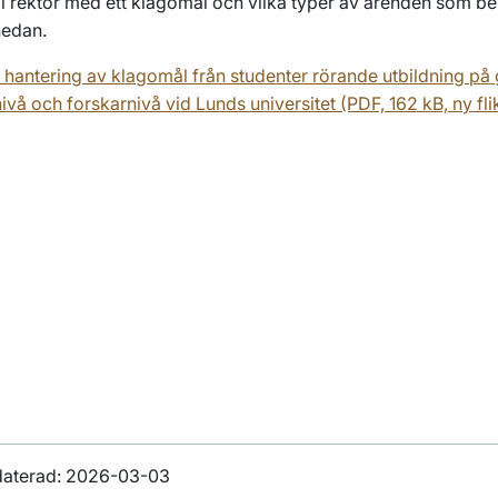
ll rektor med ett klagomål och vilka typer av ärenden som be
 nedan.
ör hantering av klagomål från studenter rörande utbildning på
vå och forskarnivå vid Lunds universitet (PDF, 162 kB, ny fli
daterad: 2026-03-03