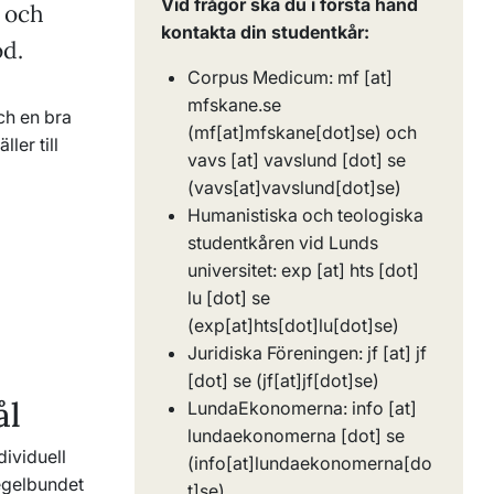
Vid frågor ska du i första hand
r och
kontakta din studentkår:
öd.
Corpus Medicum:
mf
[at]
mfskane
.
se
och en bra
(mf[at]mfskane[dot]se)
och
ler till
vavs
[at]
vavslund
[dot]
se
(vavs[at]vavslund[dot]se)
Humanistiska och teologiska
studentkåren vid Lunds
universitet:
exp
[at]
hts
[dot]
lu
[dot]
se
(exp[at]hts[dot]lu[dot]se)
Juridiska Föreningen:
jf
[at]
jf
[dot]
se
(jf[at]jf[dot]se)
ål
LundaEkonomerna:
info
[at]
lundaekonomerna
[dot]
se
dividuell
(info[at]lundaekonomerna[do
egelbundet
t]se)