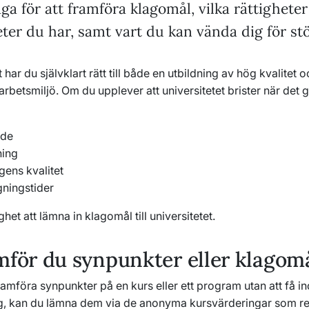
väga för att framföra klagomål, vilka rättighete
ter du har, samt vart du kan vända dig för st
har du självklart rätt till både en utbildning av hög kvalitet 
arbetsmiljö. Om du upplever att universitetet brister när det gäl
nde
ning
gens kvalitet
ningstider
ghet att lämna in klagomål till universitetet.
mför du synpunkter eller klagom
ramföra synpunkter på en kurs eller ett program utan att få in
g, kan du lämna dem via de anonyma kursvärderingar som r