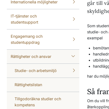
Internationella möjligheter
går till 
skyldighe
IT-tjänster och
studentsupport
Som student 
studie- och 
Engagemang och
exempel
studentuppdrag
bemöta
handled
Rättigheter och ansvar
utbildnin
handlägg
Studie- och arbetsmiljö
har du möjli
Rättighetslistan
Så fra
Tillgodoräkna studier och
Om du vill f
kompetens
återkopplin