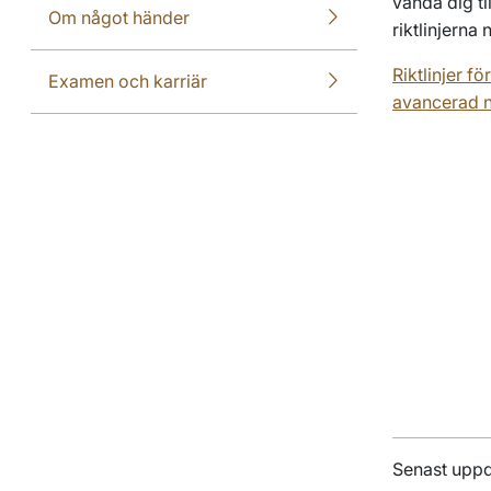
vända dig ti
Om något händer
riktlinjerna
Riktlinjer f
Examen och karriär
avancerad ni
Senast upp