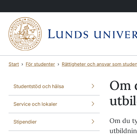
Hoppa till huvudinnehåll
Hoppa till huvudinnehåll
Start
För studenter
Rättigheter och ansvar som studen
Om d
Studentstöd och hälsa
utbi
Service och lokaler
Om du tyc
Stipendier
utbildnin