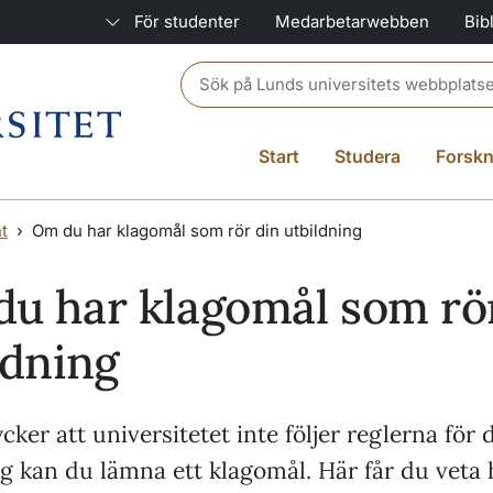
För studenter
Medarbetarwebben
Bib
Header search
Start
Studera
Forskn
t
Om du har klagomål som rör din utbildning
u har klagomål som rö
ldning
ker att universitetet inte följer reglerna för 
g kan du lämna ett klagomål. Här får du veta