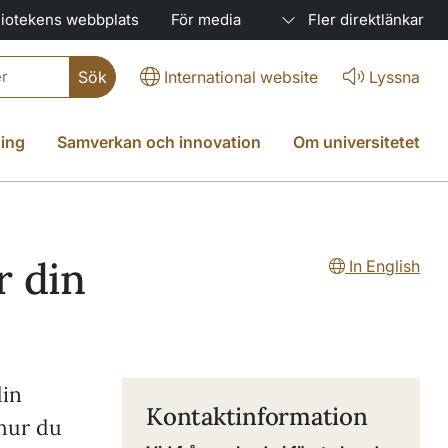
liotekens webbplats
För media
Fler direktlänkar
International website
Lyssna
ing
Samverkan och innovation
Om universitetet
r din
In English
din
Kontaktinformation
 hur du