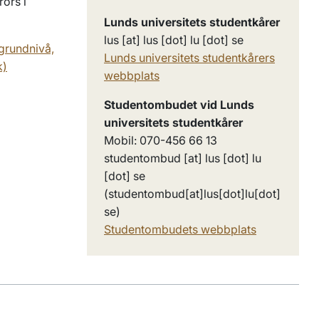
rörs i
Lunds universitets studentkårer
lus
[at]
lus
[dot]
lu
[dot]
se
 grundnivå,
Lunds universitets studentkårers
k)
webbplats
Studentombudet vid Lunds
universitets studentkårer
Mobil: 070-456 66 13
studentombud
[at]
lus
[dot]
lu
[dot]
se
(studentombud[at]lus[dot]lu[dot]
se)
Studentombudets webbplats