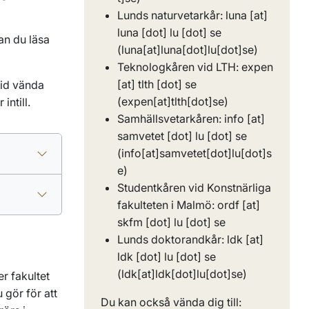
Lunds naturvetarkår:
luna
[at]
luna
[dot]
lu
[dot]
se
an du läsa
(luna[at]luna[dot]lu[dot]se)
Teknologkåren vid LTH:
expen
[at]
tlth
[dot]
se
tid vända
(expen[at]tlth[dot]se)
intill.
Samhällsvetarkåren:
info
[at]
samvetet
[dot]
lu
[dot]
se
(info[at]samvetet[dot]lu[dot]s
e)
Studentkåren vid Konstnärliga
fakulteten i Malmö:
ordf
[at]
skfm
[dot]
lu
[dot]
se
Lunds doktorandkår:
ldk
[at]
ldk
[dot]
lu
[dot]
se
(ldk[at]ldk[dot]lu[dot]se)
er fakultet
 gör för att
Du kan också vända dig till: