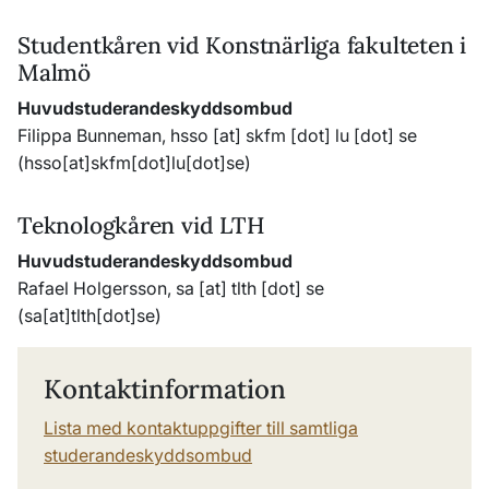
Studentkåren vid Konstnärliga fakulteten i
Malmö
Huvudstuderandeskyddsombud
Filippa Bunneman,
hsso
[at]
skfm
[dot]
lu
[dot]
se
(hsso[at]skfm[dot]lu[dot]se)
Teknologkåren vid LTH
Huvudstuderandeskyddsombud
Rafael Holgersson,
sa
[at]
tlth
[dot]
se
(sa[at]tlth[dot]se)
Kontaktinformation
Lista med kontaktuppgifter till samtliga
studerandeskyddsombud