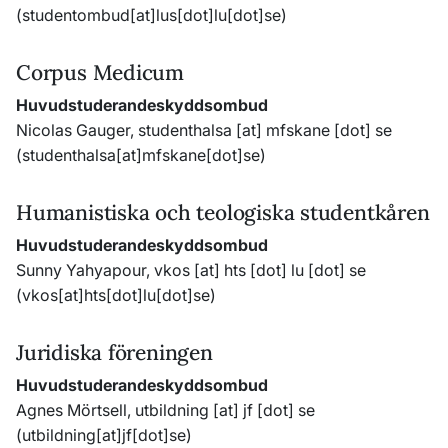
(studentombud[at]lus[dot]lu[dot]se)
Corpus Medicum
Huvudstuderandeskyddsombud
Nicolas Gauger,
studenthalsa
[at]
mfskane
[dot]
se
(studenthalsa[at]mfskane[dot]se)
Humanistiska och teologiska studentkåren
Huvudstuderandeskyddsombud
Sunny Yahyapour,
vkos
[at]
hts
[dot]
lu
[dot]
se
(vkos[at]hts[dot]lu[dot]se)
Juridiska föreningen
Huvudstuderandeskyddsombud
Agnes Mörtsell,
utbildning
[at]
jf
[dot]
se
(utbildning[at]jf[dot]se)