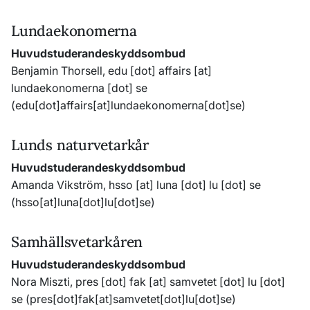
Lundaekonomerna
Huvudstuderandeskyddsombud
Benjamin Thorsell,
edu
[dot]
affairs
[at]
lundaekonomerna
[dot]
se
(edu[dot]affairs[at]lundaekonomerna[dot]se)
Lunds naturvetarkår
Huvudstuderandeskyddsombud
Amanda Vikström,
hsso
[at]
luna
[dot]
lu
[dot]
se
(hsso[at]luna[dot]lu[dot]se)
Samhällsvetarkåren
Huvudstuderandeskyddsombud
Nora Miszti,
pres
[dot]
fak
[at]
samvetet
[dot]
lu
[dot]
se
(pres[dot]fak[at]samvetet[dot]lu[dot]se)