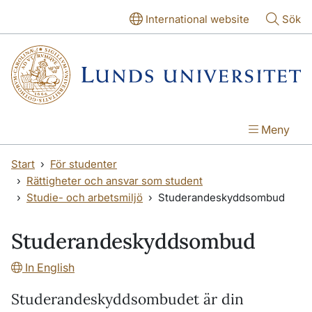
Hoppa till huvudinnehåll
Hoppa till huvudinnehåll
International website
Sök
Meny
Start
För studenter
Rättigheter och ansvar som student
Studie- och arbetsmiljö
Studerandeskyddsombud
Studerandeskyddsombud
In English
Studerandeskyddsombudet är din