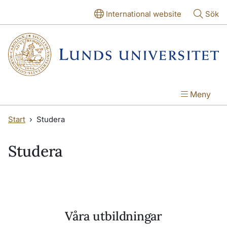
Hoppa till huvudinnehåll
Hoppa till huvudinnehåll
International website
Sök
Meny
Start
Studera
Studera
Våra utbildningar