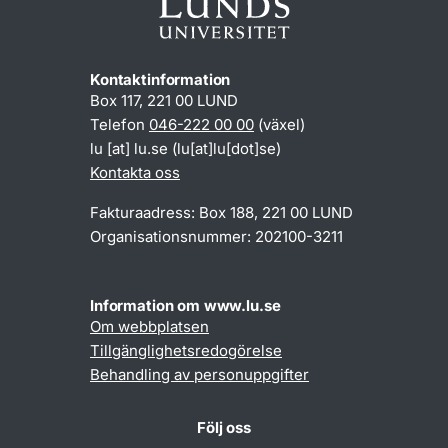
Kontaktinformation
Box 117, 221 00 LUND
Telefon
046-222 00 00
(växel)
lu
[at]
lu
.
se
(lu[at]lu[dot]se)
Kontakta oss
Fakturaadress: Box 188, 221 00 LUND
Organisationsnummer: 202100-3211
Information om www.lu.se
Om webbplatsen
Tillgänglighetsredogörelse
Behandling av personuppgifter
Följ oss