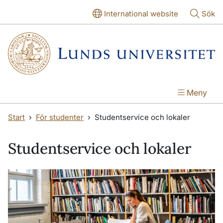
Hoppa till huvudinnehåll
Hoppa till huvudinnehåll
International website
Sök
Meny
Start
För studenter
Studentservice och lokaler
Studentservice och lokaler