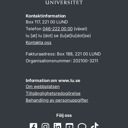
Kontaktinformation
Box 117, 221 00 LUND
Telefon
046-222 00 00
(växel)
lu
[at]
lu
[dot]
se
(lu[at]lu[dot]se)
Kontakta oss
Fakturaadress: Box 188, 221 00 LUND
Organisationsnummer: 202100-3211
Information om www.lu.se
Om webbplatsen
Tillgänglighetsredogörelse
Behandling av personuppgifter
Följ oss