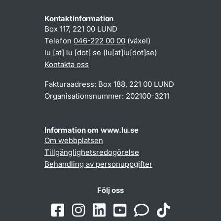
Kontaktinformation
Box 117, 221 00 LUND
Telefon
046-222 00 00
(växel)
lu
[at]
lu
[dot]
se
(lu[at]lu[dot]se)
Kontakta oss
Fakturaadress: Box 188, 221 00 LUND
Organisationsnummer: 202100-3211
Information om www.lu.se
Om webbplatsen
Tillgänglighetsredogörelse
Behandling av personuppgifter
Följ oss