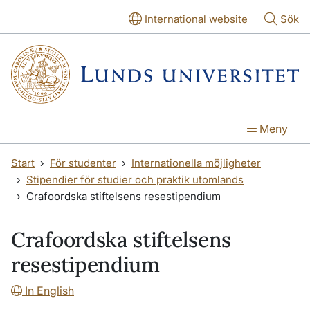
Hoppa till huvudinnehåll
Hoppa till huvudinnehåll
International website
Sök
Meny
Start
För studenter
Internationella möjligheter
Stipendier för studier och praktik utomlands
Crafoordska stiftelsens resestipendium
Crafoordska stiftelsens
resestipendium
In English