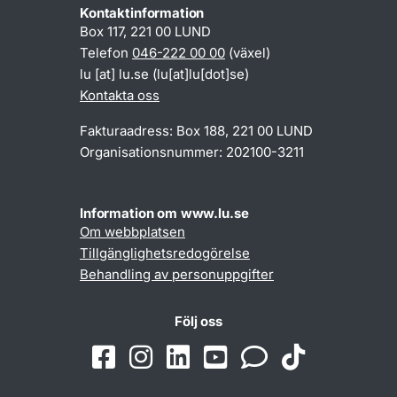
Kontaktinformation
Box 117, 221 00 LUND
Telefon
046-222 00 00
(växel)
lu
[at]
lu
.
se
(lu[at]lu[dot]se)
Kontakta oss
Fakturaadress: Box 188, 221 00 LUND
Organisationsnummer: 202100-3211
Information om www.lu.se
Om webbplatsen
Tillgänglighetsredogörelse
Behandling av personuppgifter
Följ oss