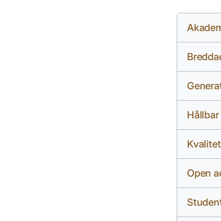
Akadem
Breddad
Generat
Hållbar
Kvalitet
Open ac
Student