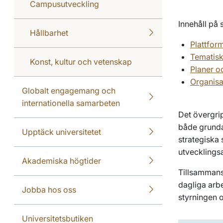
Campusutveckling
Innehåll på 
Hållbarhet
Plattfor
Tematisk
Konst, kultur och vetenskap
Planer o
Organisa
Globalt engagemang och
internationella samarbeten
Det övergrip
både grunda
Upptäck universitetet
strategiska
utvecklings
Akademiska högtider
Tillsammans
dagliga arb
Jobba hos oss
styrningen 
Universitetsbutiken