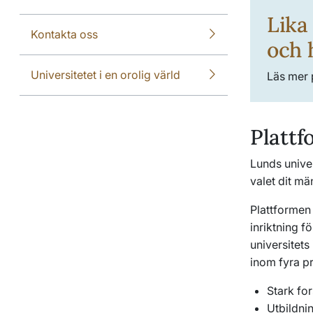
Lika
Kontakta oss
och 
Universitetet i en orolig värld
Läs mer 
Plattf
Lunds univer
valet dit mä
Plattformen 
inriktning 
universitet
inom fyra p
Stark fo
Utbildni