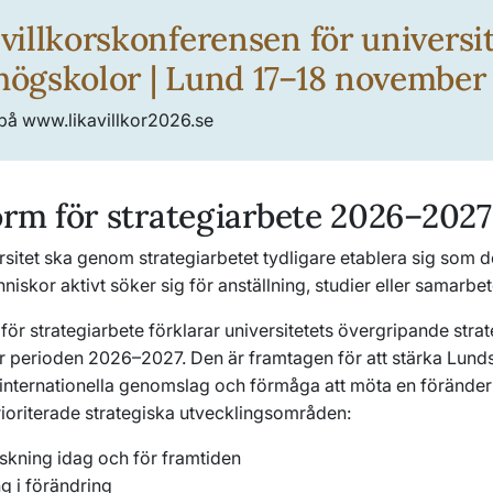
 villkorskonferensen för universi
högskolor | Lund 17–18 novembe
på www.likavillkor2026.se
orm för strategiarbete 2026–202
sitet ska genom strategiarbetet tydligare etablera sig som de
nniskor aktivt söker sig för anställning, studier eller samarbe
för strategiarbete förklarar universitetets övergripande stra
för perioden 2026–2027. Den är framtagen för att stärka Lund
s internationella genomslag och förmåga att möta en föränder
rioriterade strategiska utvecklingsområden:
rskning idag och för framtiden
ng i förändring