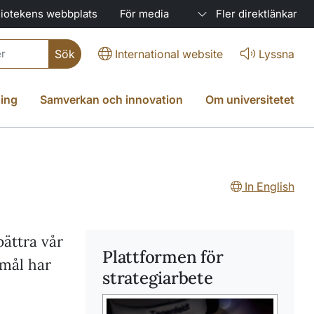
liotekens webbplats
För media
Fler direktlänkar
International website
Lyssna
ing
Samverkan och innovation
Om universitetet
In English
bättra vår
Plattformen för
 mål har
strategiarbete