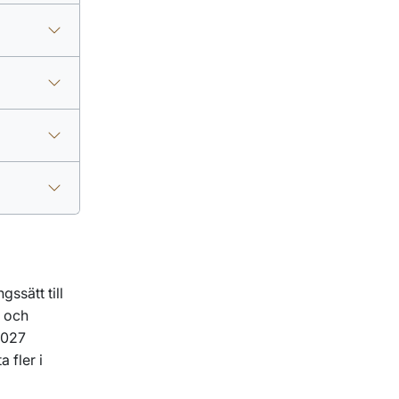
ssätt till
e och
2027
a fler i