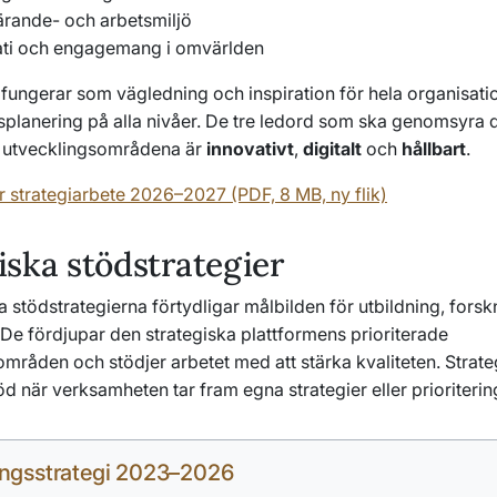
lärande- och arbetsmiljö
ti och engagemang i omvärlden
 fungerar som vägledning och inspiration för hela organisati
planering på alla nivåer. De tre ledord som ska genomsyra 
e utvecklingsområdena är
innovativt
,
digitalt
och
hållbart
.
r strategiarbete 2026–2027 (PDF, 8 MB, ny flik)
ska stödstrategier
 stödstrategierna förtydligar målbilden för utbildning, fors
De fördjupar den strategiska plattformens prioriterade
mråden och stödjer arbetet med att stärka kvaliteten. Strate
öd när verksamheten tar fram egna strategier eller prioriterin
ingsstrategi 2023–2026