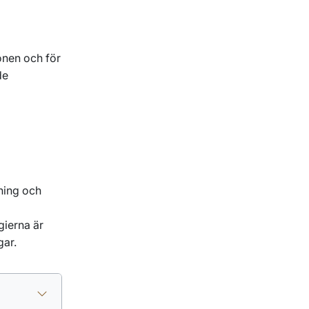
onen och för
de
kning och
gierna är
gar.