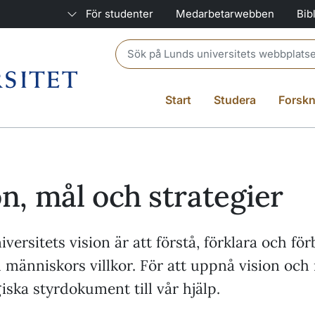
För studenter
Medarbetarwebben
Bib
Header search
Start
Studera
Forskn
on, mål och strategier
versitets vision är att förstå, förklara och för
 människors villkor. För att uppnå vision och
giska styrdokument till vår hjälp.