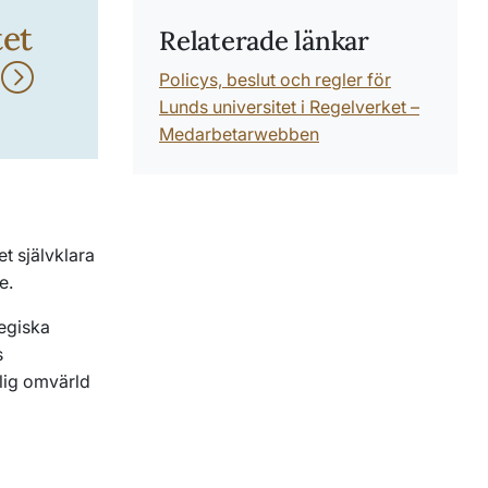
tet
Relaterade länkar
r
Policys, beslut och regler för
Lunds universitet i Regelverket –
Medarbetarwebben
7
t självklara
te.
tegiska
s
lig omvärld