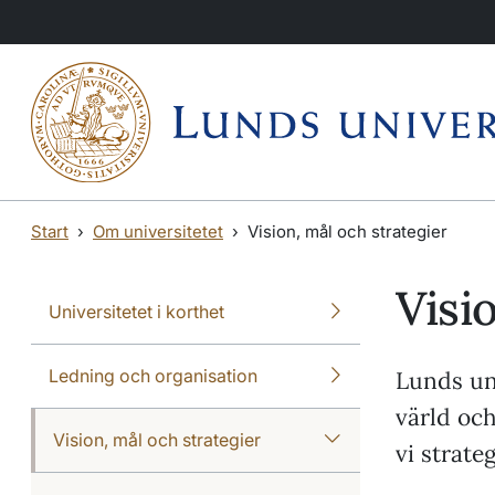
Hoppa till huvudinnehåll
Hoppa till huvudinnehåll
Start
Om universitetet
Vision, mål och strategier
Visi
Universitetet i korthet
Ledning och organisation
Lunds uni
värld och
Vision, mål och strategier
vi strate