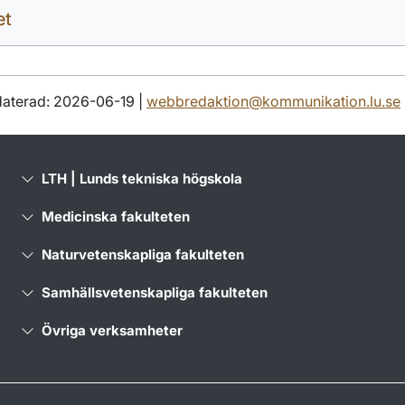
et
aterad: 2026-06-19 |
webbredaktion@kommunikation.lu.se
LTH | Lunds tekniska högskola
Medicinska fakulteten
Naturvetenskapliga fakulteten
Samhällsvetenskapliga fakulteten
Övriga verksamheter