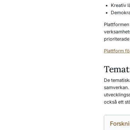
Kreativ 
Demokra
Plattformen
verksamhets
prioriterad
Plattform fö
Temati
De tematiska
samverkan. 
utvecklingso
också ett st
Forskn