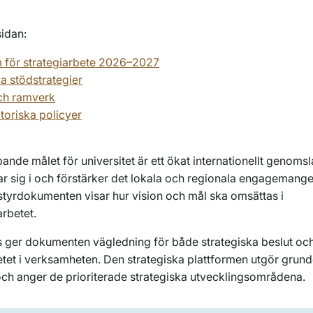
sidan:
m för strategiarbete 2026–2027
a stödstrategier
ch ramverk
toriska policyer
ande målet för universitet är ett ökat internationellt genoms
r sig i och förstärker det lokala och regionala engagemange
 styrdokumenten visar hur vision och mål ska omsättas i
arbetet.
 ger dokumenten vägledning för både strategiska beslut och
etet i verksamheten. Den strategiska plattformen utgör grund
och anger de prioriterade strategiska utvecklingsområdena.