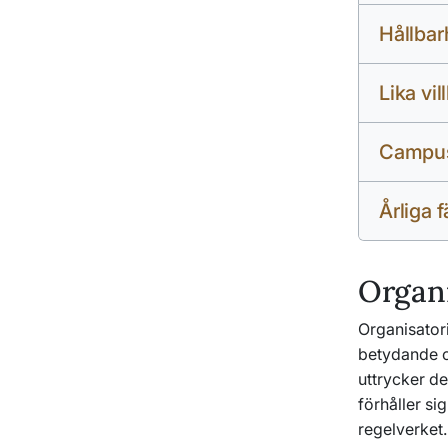
Hållbar
Lika vi
Campus
Årliga 
Organi
Organisatori
betydande oc
uttrycker d
förhåller sig
regelverket.