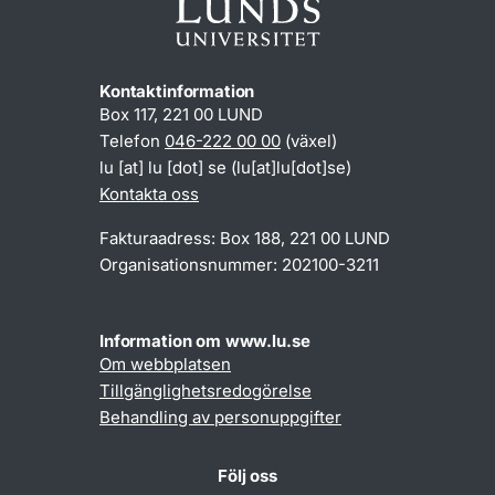
Kontaktinformation
Box 117, 221 00 LUND
Telefon
046-222 00 00
(växel)
lu
[at]
lu
[dot]
se
(lu[at]lu[dot]se)
Kontakta oss
Fakturaadress: Box 188, 221 00 LUND
Organisationsnummer: 202100-3211
Information om www.lu.se
Om webbplatsen
Tillgänglighetsredogörelse
Behandling av personuppgifter
Följ oss