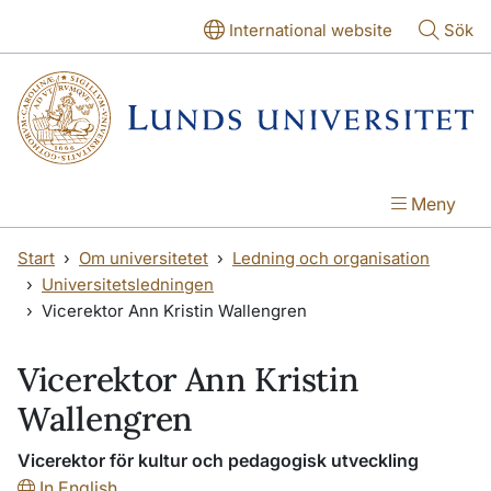
Hoppa till huvudinnehåll
Hoppa till huvudinnehåll
International website
Sök
Meny
Start
Om universitetet
Ledning och organisation
Universitetsledningen
Vicerektor Ann Kristin Wallengren
Vicerektor Ann Kristin
Wallengren
Vicerektor för kultur och pedagogisk utveckling
In English