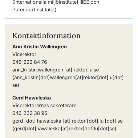
(Internationella miljöinstitutet IIIEE och
Pufendorfinstitutet)
Kontaktinformation
Ann Kristin Wallengren
Vicerektor
046-222 84 76
ann_kristin
.
wallengren
[at]
rektor
.
lu
.
se
(ann_kristin[dot]wallengren[at]rektor[dot]lu[dot]
se)
Gerd Hawaleska
Vicerektorernas sekreterare
046-222 38 95
gerd
[dot]
hawaleska
[at]
rektor
[dot]
lu
[dot]
se
(gerd[dot]hawaleska[at]rektor[dot]lu[dot]se)