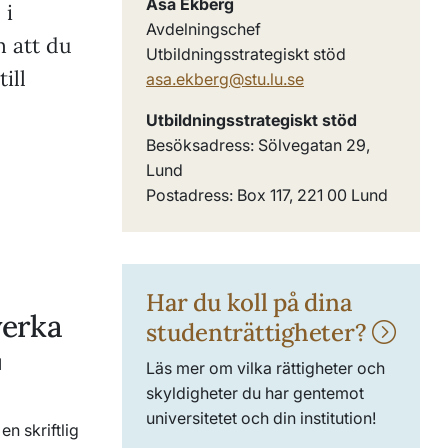
Åsa Ekberg
 i
Avdelningschef
m att du
Utbildningsstrategiskt stöd
ill
asa.ekberg@stu.lu.se
Utbildningsstrategiskt stöd
Besöksadress: Sölvegatan 29,
Lund
Postadress: Box 117, 221 00 Lund
Har du koll på dina
verka
studenträttigheter?
I
Läs mer om vilka rättigheter och
skyldigheter du har gentemot
universitetet och din institution!
en skriftlig