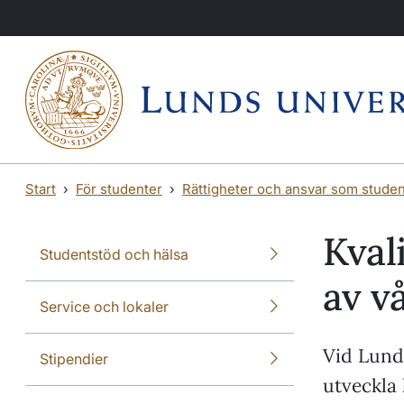
Hoppa till huvudinnehåll
Hoppa till huvudinnehåll
Start
För studenter
Rättigheter och ansvar som studen
Kval
Studentstöd och hälsa
av v
Service och lokaler
Vid Lunds
Stipendier
utveckla 