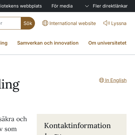
liotekens webbplats
För media
Fler direktlänkar
International website
Lyssna
ing
Samverkan och innovation
Om universitetet
ling
In English
 säkra och
Kontaktinformation
iv som