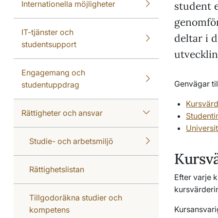
Internationella möjligheter
student e
genomföra
IT-tjänster och
deltar i 
studentsupport
utvecklin
Engagemang och
Genvägar til
studentuppdrag
Kursvärd
Rättigheter och ansvar
Studenti
Universit
Studie- och arbetsmiljö
Kursvä
Rättighetslistan
Efter varje 
kursvärderi
Tillgodoräkna studier och
Kursansvarig
kompetens