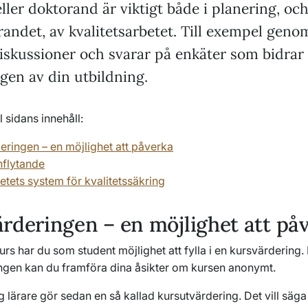
ller doktorand är viktigt både i planering, och
ndet, av kvalitetsarbetet. Till exempel geno
diskussioner och svarar på enkäter som bidrar t
gen av din utbildning.
l sidans innehåll:
eringen – en möjlighet att påverka
nflytande
etets system för kvalitetssäkring
rderingen – en möjlighet att på
kurs har du som student möjlighet att fylla i en kursvärdering. 
ngen kan du framföra dina åsikter om kursen anonymt.
 lärare gör sedan en så kallad kursutvärdering. Det vill säga 