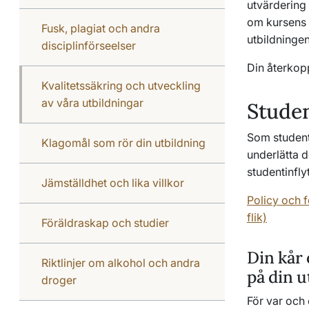
utvärdering 
om kursens 
Fusk, plagiat och andra
utbildningen
disciplinförseelser
Din återkopp
Kvalitetssäkring och utveckling
av våra utbildningar
Studen
Som student 
Klagomål som rör din utbildning
underlätta d
studentinfly
Jämställdhet och lika villkor
Policy och f
flik)
Föräldraskap och studier
Din kår
Riktlinjer om alkohol och andra
på din u
droger
För var och 