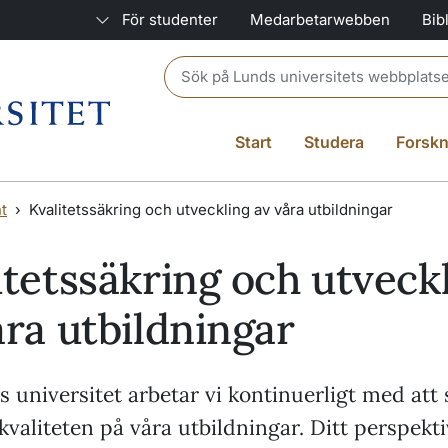
För studenter
Medarbetarwebben
Bib
Header search
Start
Studera
Forskn
t
Kvalitetssäkring och utveckling av våra utbildningar
itetssäkring och utveck
åra utbildningar
 universitet arbetar vi kontinuerligt med att
kvaliteten på våra utbildningar. Ditt perspekt