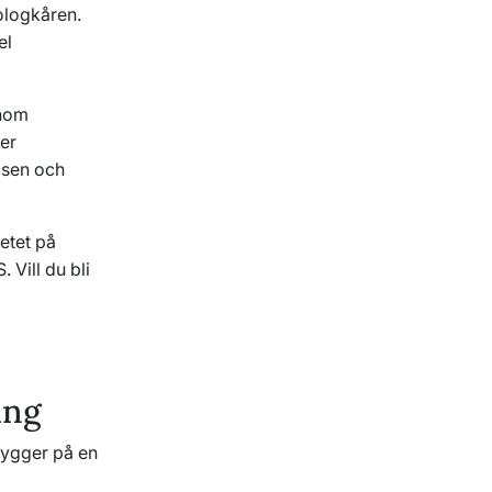
ologkåren.
el
enom
ter
elsen och
tetet på
 Vill du bli
ing
bygger på en