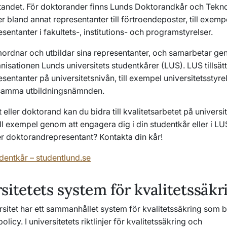
ytandet. För doktorander finns Lunds Doktorandkår och Tekn
r bland annat representanter till förtroendeposter, till exemp
sentanter i fakultets-, institutions- och programstyrelser.
ordnar och utbildar sina representanter, och samarbetar g
isationen Lunds universitets studentkårer (LUS). LUS tillsät
sentanter på universitetsnivån, till exempel universitetsstyr
amma utbildningsnämnden.
eller doktorand kan du bidra till kvalitetsarbetet på universi
Till exempel genom att engagera dig i din studentkår eller i LUS.
er doktorandrepresentant? Kontakta din kår!
udentkår – studentlund.se
sitetets system för kvalitetssäkr
rsitet har ett sammanhållet system för kvalitetssäkring som 
icy. I universitetets riktlinjer för kvalitetssäkring och