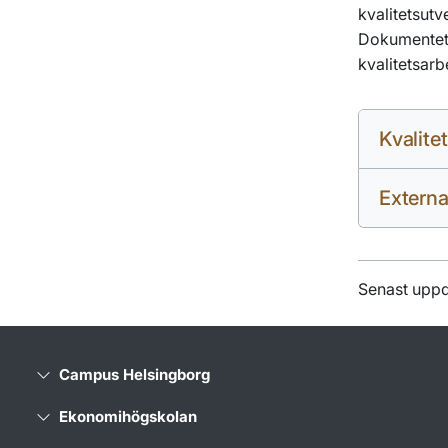
kvalitetsutv
Dokumentet 
kvalitetsarb
Kvalite
Externa
Senast uppd
Campus Helsingborg
Ekonomihögskolan