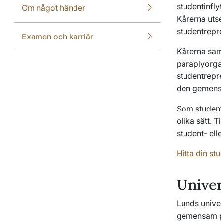
studentinfl
Om något händer
Kårerna utse
studentrepre
Examen och karriär
Kårerna sam
paraplyorgan
studentrepre
den gemens
Som student 
olika sätt. 
student- ell
Hitta din st
Univer
Lunds unive
gemensam pol