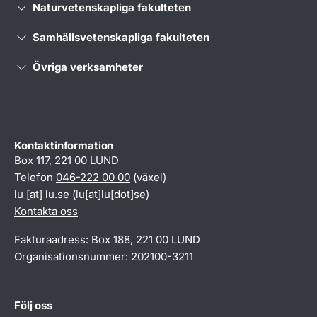
Naturvetenskapliga fakulteten
Samhällsvetenskapliga fakulteten
Övriga verksamheter
Kontaktinformation
Box 117, 221 00 LUND
Telefon
046-222 00 00
(växel)
lu
[at]
lu
.
se
(lu[at]lu[dot]se)
Kontakta oss
Fakturaadress: Box 188, 221 00 LUND
Organisationsnummer: 202100-3211
Följ oss