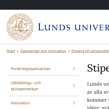
Hoppa till huvudinnehåll
Hoppa till huvudinnehåll
Start
Samverkan och innovation
Donera till universitet
Stip
Forskningssamverkan
Utbildnings- och
Lunds uni
skolsamverkan
av alla s
kommer t
Innovation
idéer, g