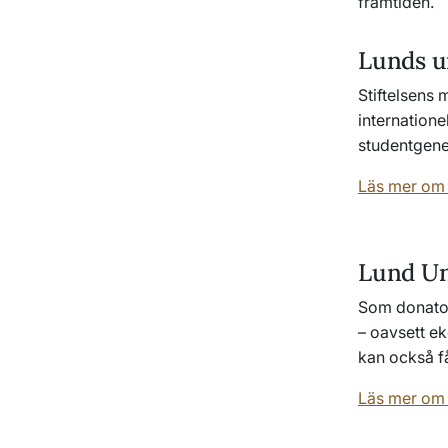
framtiden.
Lunds un
Stiftelsens 
internatione
studentgene
Läs mer om L
Lund Un
Som donator 
– oavsett e
kan också få
Läs mer om 