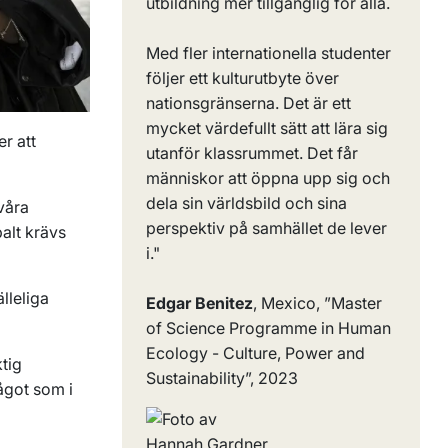
utbildning mer tillgänglig för alla.
Med fler internationella studenter
följer ett kulturutbyte över
nationsgränserna. Det är ett
mycket värdefullt sätt att lära sig
r att
utanför klassrummet. Det får
människor att öppna upp sig och
dela sin världsbild och sina
våra
perspektiv på samhället de lever
balt krävs
i."
lleliga
Edgar Benitez
, Mexico, ”Master
of Science Programme in Human
Ecology - Culture, Power and
ktig
Sustainability”, 2023
ågot som i