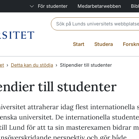
För studenter
Medarbetarwebben
Bib
Header search
Start
Studera
Forskn
et
Detta kan du stödja
Stipendier till studenter
endier till studenter
versitet attraherar idag flest internationella
venska universitet. De internationella studen
ill Lund för att ta sin masterexamen bidrar 
ränsöverskridande perspektiv och gör både