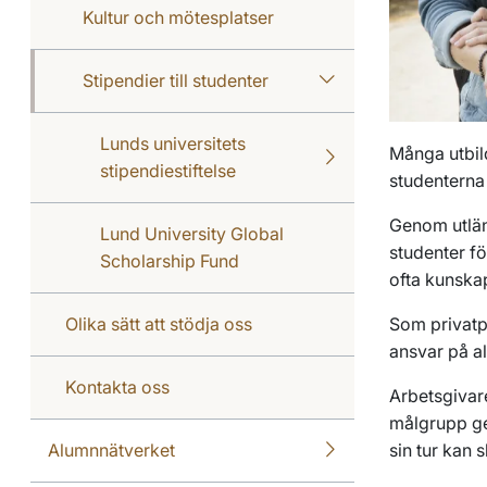
Kultur och mötesplatser
Stipendier till studenter
Lunds universitets
Många utbil
stipendiestiftelse
studenterna
Genom utlän
Lund University Global
studenter fö
Scholarship Fund
ofta kunskap
Olika sätt att stödja oss
Som privatpe
ansvar på al
Kontakta oss
Arbetsgivare
målgrupp ge
Alumnnätverket
sin tur kan 