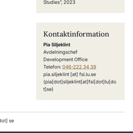
Studies”, 2023
Kontaktinformation
Pia Siljeklint
Avdelningschef
Development Office
Telefon:
046-222 34 39
pia
.
siljeklint
[at]
fsi
.
lu
.
se
(pia[dot]siljeklint[at]fsi[dot]lu[do
t]se)
dot]
se