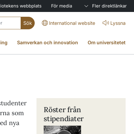
liotekens webbplats
För media
Fler direktlänkar
International website
Lyssna
ing
Samverkan och innovation
Om universitetet
 studenter
Röster från
terna som
stipendiater
med nya