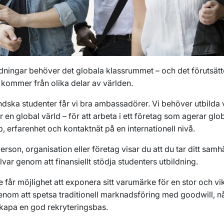
dningar behöver det globala klassrummet – och det förutsätte
 kommer från olika delar av världen.
dska studenter får vi bra ambassadörer. Vi behöver utbilda 
r en global värld – för att arbeta i ett företag som agerar glo
, erfarenhet och kontaktnät på en internationell nivå.
rson, organisation eller företag visar du att du tar ditt samhä
lvar genom att finansiellt stödja studenters utbildning.
 får möjlighet att exponera sitt varumärke för en stor och vi
nom att spetsa traditionell marknadsföring med goodwill, n
skapa en god rekryteringsbas.