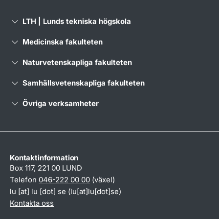
LTH | Lunds tekniska högskola
Medicinska fakulteten
Naturvetenskapliga fakulteten
Samhällsvetenskapliga fakulteten
Övriga verksamheter
Kontaktinformation
Box 117, 221 00 LUND
Telefon
046-222 00 00
(växel)
lu
[at]
lu
[dot]
se
(lu[at]lu[dot]se)
Kontakta oss