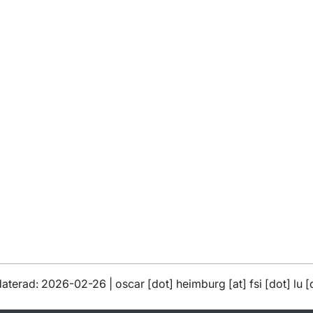
daterad: 2026-02-26 |
oscar
[dot]
heimburg
[at]
fsi
[dot]
lu
[