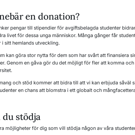
nebär en donation?
er pengar till stipendier för avgiftsbelagda studenter bidra
ändra livet för dessa unga människor. Många gånger får stude
r i sitt hemlands utveckling.
um kan göra stor nytta för dem som har svårt att finansiera si
er. Genom en gåva gör du det möjligt för fler att komma och
sitet.
mang och stöd kommer att bidra till att vi kan erbjuda såväl
udenter en chans att blomstra i ett globalt och mångfacetter
 du stödja
era möjligheter för dig som vill stödja någon av våra studenter,